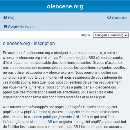
oleocene.org
FAQ
Connexion
Accueil du forum
Langue :
oleocene.org - Inscription
En accédant à « oleocene.org » (désigné ci-après par « nous », « notre »,
« nos », « oleocene.org » et « https://oleocene.org/phpBB3 »), vous acceptez
d’être légalement responsable des conditions suivantes. Si vous n’acceptez
pas d’être légalement responsable de toutes les conditions suivantes, veuillez
ne pas utiliser et accéder à « oleocene.org ». Nous pouvons modifier ces
conditions à n’importe quel moment et nous essaierons de vous informer de
ces modifications, bien que nous vous conseillons de vérifier régulièrement
par vous-même. En effet, si vous continuez à participer à « oleocene.org »
après que des modifications aient été effectuées, vous acceptez d’être
légalement responsable des conditions modifiées et mises à jour.
Nos forums sont développés par phpBB (désignés ci-après par « logiciel
phpBB » et « phpBB Limited ») qui est un logiciel de forum de discussions
déclaré sous la «
licence publique générale GNU 2.0
» et qui peut être
téléchargé sur
le site de phpBB
(en anglais). Le logiciel phpBB a pour seul but
de faciliter les discussions sur internet et phpBB Limited ne peut en aucun cas