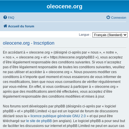
oleocene.org
FAQ
Connexion
Accueil du forum
Langue :
oleocene.org - Inscription
En accédant à « oleocene.org » (désigné ci-après par « nous », « notre »,
« nos », « oleocene.org » et « https://oleocene.org/phpBB3 »), vous acceptez
d’être légalement responsable des conditions suivantes. Si vous n’acceptez
pas d’être légalement responsable de toutes les conditions suivantes, veuillez
ne pas utiliser et accéder à « oleocene.org ». Nous pouvons modifier ces
conditions à n’importe quel moment et nous essaierons de vous informer de
ces modifications, bien que nous vous conseillons de vérifier régulièrement
par vous-même. En effet, si vous continuez à participer à « oleocene.org »
après que des modifications aient été effectuées, vous acceptez d’être
légalement responsable des conditions modifiées et mises à jour.
Nos forums sont développés par phpBB (désignés ci-après par « logiciel
phpBB » et « phpBB Limited ») qui est un logiciel de forum de discussions
déclaré sous la «
licence publique générale GNU 2.0
» et qui peut être
téléchargé sur
le site de phpBB
(en anglais). Le logiciel phpBB a pour seul but
de faciliter les discussions sur internet et phpBB Limited ne peut en aucun cas