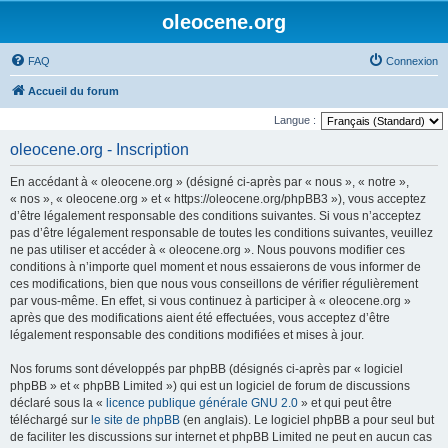
oleocene.org
FAQ
Connexion
Accueil du forum
Langue :
oleocene.org - Inscription
En accédant à « oleocene.org » (désigné ci-après par « nous », « notre »,
« nos », « oleocene.org » et « https://oleocene.org/phpBB3 »), vous acceptez
d’être légalement responsable des conditions suivantes. Si vous n’acceptez
pas d’être légalement responsable de toutes les conditions suivantes, veuillez
ne pas utiliser et accéder à « oleocene.org ». Nous pouvons modifier ces
conditions à n’importe quel moment et nous essaierons de vous informer de
ces modifications, bien que nous vous conseillons de vérifier régulièrement
par vous-même. En effet, si vous continuez à participer à « oleocene.org »
après que des modifications aient été effectuées, vous acceptez d’être
légalement responsable des conditions modifiées et mises à jour.
Nos forums sont développés par phpBB (désignés ci-après par « logiciel
phpBB » et « phpBB Limited ») qui est un logiciel de forum de discussions
déclaré sous la «
licence publique générale GNU 2.0
» et qui peut être
téléchargé sur
le site de phpBB
(en anglais). Le logiciel phpBB a pour seul but
de faciliter les discussions sur internet et phpBB Limited ne peut en aucun cas