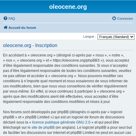
oleocene.org
FAQ
Connexion
Accueil du forum
Langue :
oleocene.org - Inscription
En accédant à « oleocene.org » (désigné ci-après par « nous », « notre »,
« nos », « oleocene.org » et « https://oleocene.org/phpBB3 »), vous acceptez
d’être légalement responsable des conditions suivantes. Si vous n’acceptez
pas d’être légalement responsable de toutes les conditions suivantes, veuillez
ne pas utiliser et accéder à « oleocene.org ». Nous pouvons modifier ces
conditions à n’importe quel moment et nous essaierons de vous informer de
ces modifications, bien que nous vous conseillons de vérifier régulièrement
par vous-même. En effet, si vous continuez à participer à « oleocene.org »
après que des modifications aient été effectuées, vous acceptez d’être
légalement responsable des conditions modifiées et mises à jour.
Nos forums sont développés par phpBB (désignés ci-après par « logiciel
phpBB » et « phpBB Limited ») qui est un logiciel de forum de discussions
déclaré sous la «
licence publique générale GNU 2.0
» et qui peut être
téléchargé sur
le site de phpBB
(en anglais). Le logiciel phpBB a pour seul but
de faciliter les discussions sur internet et phpBB Limited ne peut en aucun cas