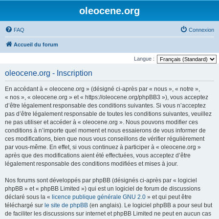
oleocene.org
FAQ
Connexion
Accueil du forum
Langue :
oleocene.org - Inscription
En accédant à « oleocene.org » (désigné ci-après par « nous », « notre »,
« nos », « oleocene.org » et « https://oleocene.org/phpBB3 »), vous acceptez
d’être légalement responsable des conditions suivantes. Si vous n’acceptez
pas d’être légalement responsable de toutes les conditions suivantes, veuillez
ne pas utiliser et accéder à « oleocene.org ». Nous pouvons modifier ces
conditions à n’importe quel moment et nous essaierons de vous informer de
ces modifications, bien que nous vous conseillons de vérifier régulièrement
par vous-même. En effet, si vous continuez à participer à « oleocene.org »
après que des modifications aient été effectuées, vous acceptez d’être
légalement responsable des conditions modifiées et mises à jour.
Nos forums sont développés par phpBB (désignés ci-après par « logiciel
phpBB » et « phpBB Limited ») qui est un logiciel de forum de discussions
déclaré sous la «
licence publique générale GNU 2.0
» et qui peut être
téléchargé sur
le site de phpBB
(en anglais). Le logiciel phpBB a pour seul but
de faciliter les discussions sur internet et phpBB Limited ne peut en aucun cas