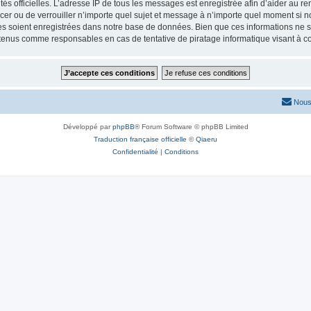
torités officielles. L’adresse IP de tous les messages est enregistrée afin d’aider au 
lacer ou de verrouiller n’importe quel sujet et message à n’importe quel moment si n
 soient enregistrées dans notre base de données. Bien que ces informations ne ser
 tenus comme responsables en cas de tentative de piratage informatique visant à 
Nous
Développé par
phpBB
® Forum Software © phpBB Limited
Traduction française officielle
©
Qiaeru
Confidentialité
|
Conditions