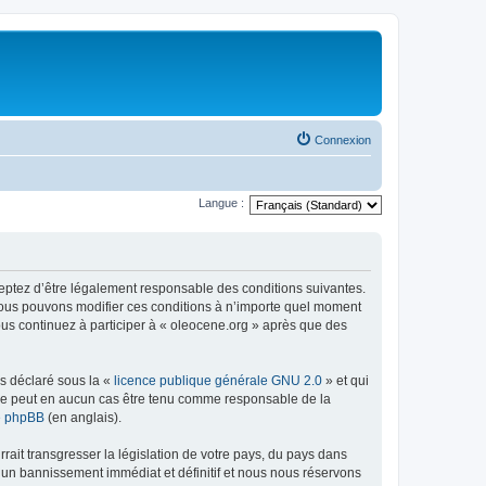
Connexion
Langue :
ceptez d’être légalement responsable des conditions suivantes.
 Nous pouvons modifier ces conditions à n’importe quel moment
ous continuez à participer à « oleocene.org » après que des
ns déclaré sous la «
licence publique générale GNU 2.0
» et qui
ed ne peut en aucun cas être tenu comme responsable de la
de phpBB
(en anglais).
ait transgresser la législation de votre pays, du pays dans
à un bannissement immédiat et définitif et nous nous réservons