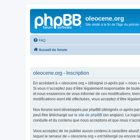
oleocene.org
Site dédié à la fin de l'âge du pétrole
FAQ
Accueil du forum
oleocene.org - Inscription
En accédant à « oleocene.org » (désigné ci-après par « nous »,
Si vous n’acceptez pas d’être légalement responsable de toutes
et nous essaierons de vous informer de ces modifications, bien
modifications aient été effectuées, vous acceptez d’être légale
Nos forums sont développés par phpBB (désignés ci-après par «
peut être téléchargé sur
le site de phpBB
(en anglais). Le logic
conduite et du contenu que nous acceptons et que nous n’acce
Vous acceptez de ne publier aucun contenu à caractère abusif, 
lequel le serveur de « oleocene.org » est hébergé ou encore la