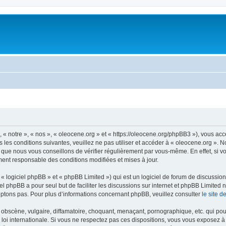
 « notre », « nos », « oleocene.org » et « https://oleocene.org/phpBB3 »), vous ac
 les conditions suivantes, veuillez ne pas utiliser et accéder à « oleocene.org ».
 que nous vous conseillons de vérifier régulièrement par vous-même. En effet, si v
ment responsable des conditions modifiées et mises à jour.
 logiciel phpBB » et « phpBB Limited ») qui est un logiciel de forum de discussio
iel phpBB a pour seul but de faciliter les discussions sur internet et phpBB Limit
ptons pas. Pour plus d’informations concernant phpBB, veuillez consulter
le site 
obscène, vulgaire, diffamatoire, choquant, menaçant, pornographique, etc. qui pourr
 loi internationale. Si vous ne respectez pas ces dispositions, vous vous exposez 