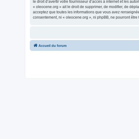
le droit d’avertir votre fournisseur d’accès à internet et les au
« oleocene.org » ait le droit de supprimer, de modifier, de dép
acceptez que toutes les informations que vous avez renseignées
consentement, ni « oleocene.org », ni phpBB, ne pourront être
Accueil du forum