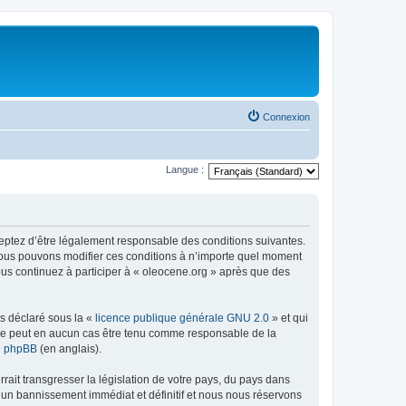
Connexion
Langue :
ceptez d’être légalement responsable des conditions suivantes.
 Nous pouvons modifier ces conditions à n’importe quel moment
ous continuez à participer à « oleocene.org » après que des
ns déclaré sous la «
licence publique générale GNU 2.0
» et qui
ed ne peut en aucun cas être tenu comme responsable de la
de phpBB
(en anglais).
ait transgresser la législation de votre pays, du pays dans
à un bannissement immédiat et définitif et nous nous réservons