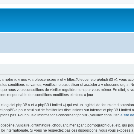
 « notre », « nos », « oleocene.org » et « https://oleocene.org/phpBB3 »), vous ac
 les conditions suivantes, veuillez ne pas utiliser et accéder à « oleocene.org ».
 que nous vous conseillons de vérifier régulièrement par vous-même. En effet, si v
ment responsable des conditions modifiées et mises à jour.
 logiciel phpBB » et « phpBB Limited ») qui est un logiciel de forum de discussio
iel phpBB a pour seul but de faciliter les discussions sur internet et phpBB Limit
ptons pas. Pour plus d’informations concernant phpBB, veuillez consulter
le site 
obscène, vulgaire, diffamatoire, choquant, menaçant, pornographique, etc. qui pourr
 loi internationale. Si vous ne respectez pas ces dispositions, vous vous exposez 