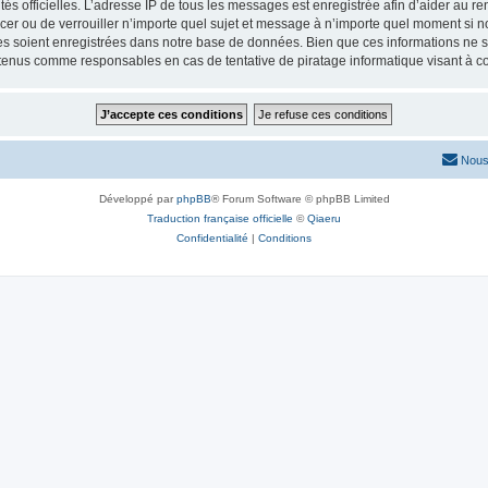
torités officielles. L’adresse IP de tous les messages est enregistrée afin d’aider au 
lacer ou de verrouiller n’importe quel sujet et message à n’importe quel moment si n
 soient enregistrées dans notre base de données. Bien que ces informations ne ser
 tenus comme responsables en cas de tentative de piratage informatique visant à 
Nous
Développé par
phpBB
® Forum Software © phpBB Limited
Traduction française officielle
©
Qiaeru
Confidentialité
|
Conditions