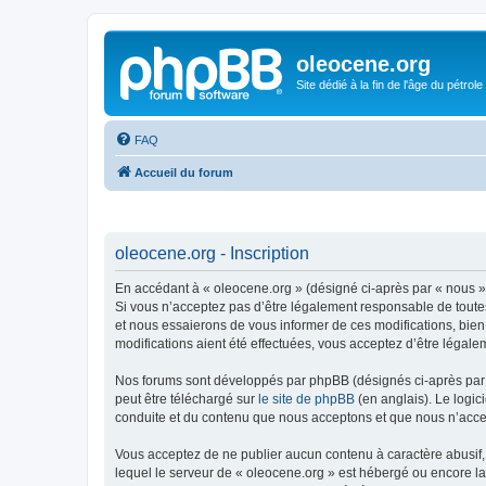
oleocene.org
Site dédié à la fin de l'âge du pétrole
FAQ
Accueil du forum
oleocene.org - Inscription
En accédant à « oleocene.org » (désigné ci-après par « nous »,
Si vous n’acceptez pas d’être légalement responsable de toutes
et nous essaierons de vous informer de ces modifications, bien
modifications aient été effectuées, vous acceptez d’être légale
Nos forums sont développés par phpBB (désignés ci-après par «
peut être téléchargé sur
le site de phpBB
(en anglais). Le logic
conduite et du contenu que nous acceptons et que nous n’acce
Vous acceptez de ne publier aucun contenu à caractère abusif, 
lequel le serveur de « oleocene.org » est hébergé ou encore la