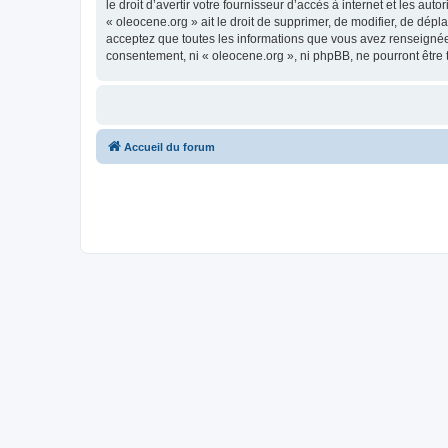
le droit d’avertir votre fournisseur d’accès à internet et les au
« oleocene.org » ait le droit de supprimer, de modifier, de dép
acceptez que toutes les informations que vous avez renseignées
consentement, ni « oleocene.org », ni phpBB, ne pourront être
Accueil du forum