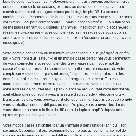
Lors de votre navigation sur « oleocene.org », nous pouvons également créer
une quatrième sorte de cookies, externes au document qui est prévu pour
couvrir uniquement les pages créées par le logiciel phpBB. La seconde
manière est de récupérer les informations que vous nous envoyez et que nous
collectons. Ceci peut correspondre — mais n’est pas limité à — la publication
de messages en tant qu’utilisateur anonyme, l’inscription sur « oleocene.org »
(désignée ci-après par « votre compte ») et les messages que vous publiez
après votre inscription et lors de votre connexion (désignés ci-après par « vos
messages »).
Votre compte contiendra au minimum un identifiant unique (désigné ci-après
par « votre nom d’utilisateur ») et un mot de passe personnel vous permettant
de vous connecter à votre compte (désigné ci-après par « votre mot de
passe ») et une adresse de courriel personnelle. Les informations de votre
compte sur « oleocene.org » sont protégées par les lois de protection des
données applicables dans le pays qui héberge notre serveur. Toutes les
informations, en-dehors de votre nom d’utilisateur, de votre mot de passe et de
votre adresse de courriel requis par « oleocene.org » durant votre inscription,
sont obligatoires ou facultatives, à la seule discrétion de « oleocene.org ».
Dans tous les cas, vous pouvez contrôler quelles informations de votre compte
vous souhaitez rendre publiques ou non. De plus, vous pouvez décider de
vous abonner ou non à la liste de diffusion du logiciel phpBB depuis une
option disponible sur votre compte.
Votre mot de passe est chiffré (par un chiffrage à sens unique) afin qu’il soit
sécurisé. Cependant, il est recommandé de ne pas utiliser le même mot de
passe sur plusieurs sites internet différents. Votre mot de passe est le moyen