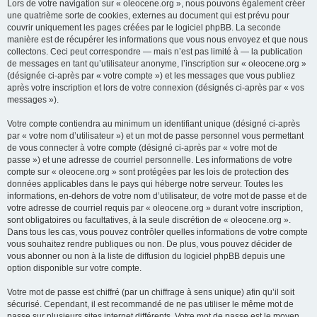
Lors de votre navigation sur « oleocene.org », nous pouvons également créer
une quatrième sorte de cookies, externes au document qui est prévu pour
couvrir uniquement les pages créées par le logiciel phpBB. La seconde
manière est de récupérer les informations que vous nous envoyez et que nous
collectons. Ceci peut correspondre — mais n’est pas limité à — la publication
de messages en tant qu’utilisateur anonyme, l’inscription sur « oleocene.org »
(désignée ci-après par « votre compte ») et les messages que vous publiez
après votre inscription et lors de votre connexion (désignés ci-après par « vos
messages »).
Votre compte contiendra au minimum un identifiant unique (désigné ci-après
par « votre nom d’utilisateur ») et un mot de passe personnel vous permettant
de vous connecter à votre compte (désigné ci-après par « votre mot de
passe ») et une adresse de courriel personnelle. Les informations de votre
compte sur « oleocene.org » sont protégées par les lois de protection des
données applicables dans le pays qui héberge notre serveur. Toutes les
informations, en-dehors de votre nom d’utilisateur, de votre mot de passe et de
votre adresse de courriel requis par « oleocene.org » durant votre inscription,
sont obligatoires ou facultatives, à la seule discrétion de « oleocene.org ».
Dans tous les cas, vous pouvez contrôler quelles informations de votre compte
vous souhaitez rendre publiques ou non. De plus, vous pouvez décider de
vous abonner ou non à la liste de diffusion du logiciel phpBB depuis une
option disponible sur votre compte.
Votre mot de passe est chiffré (par un chiffrage à sens unique) afin qu’il soit
sécurisé. Cependant, il est recommandé de ne pas utiliser le même mot de
passe sur plusieurs sites internet différents. Votre mot de passe est le moyen