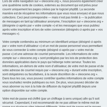
Lors de votre navigation sur « oleocene.org », nous pouvons également créer
une quatrième sorte de cookies, externes au document qui est prévu pour
couvrir uniquement les pages créées par le logiciel phpBB. La seconde
manière est de récupérer les informations que vous nous envoyez et que nous
collectons. Ceci peut correspondre — mais n’est pas limité à — la publication
de messages en tant qu’utilisateur anonyme, l’inscription sur « oleocene.org »
(désignée ci-après par « votre compte ») et les messages que vous publiez
après votre inscription et lors de votre connexion (désignés ci-après par « vos
messages »).
Votre compte contiendra au minimum un identifiant unique (désigné ci-après
par « votre nom d’utilisateur ») et un mot de passe personnel vous permettant
de vous connecter à votre compte (désigné ci-après par « votre mot de
passe ») et une adresse de courriel personnelle. Les informations de votre
compte sur « oleocene.org » sont protégées par les lois de protection des
données applicables dans le pays qui héberge notre serveur. Toutes les
informations, en-dehors de votre nom d’utilisateur, de votre mot de passe et de
votre adresse de courriel requis par « oleocene.org » durant votre inscription,
sont obligatoires ou facultatives, à la seule discrétion de « oleocene.org ».
Dans tous les cas, vous pouvez contrôler quelles informations de votre compte
vous souhaitez rendre publiques ou non. De plus, vous pouvez décider de
vous abonner ou non à la liste de diffusion du logiciel phpBB depuis une
option disponible sur votre compte.
Votre mot de passe est chiffré (par un chiffrage à sens unique) afin qu’il soit
sécurisé. Cependant, il est recommandé de ne pas utiliser le même mot de
passe sur plusieurs sites internet différents. Votre mot de passe est le moyen