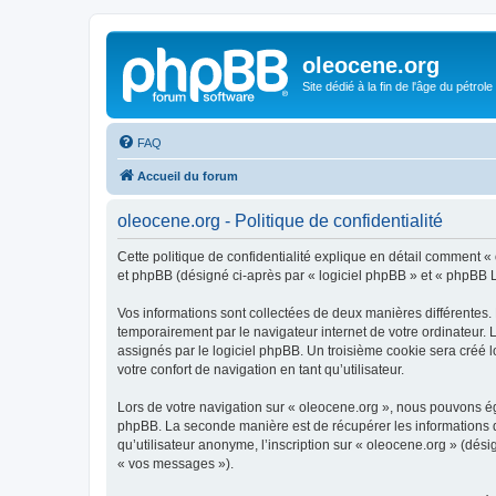
oleocene.org
Site dédié à la fin de l'âge du pétrole
FAQ
Accueil du forum
oleocene.org - Politique de confidentialité
Cette politique de confidentialité explique en détail comment « 
et phpBB (désigné ci-après par « logiciel phpBB » et « phpBB Lim
Vos informations sont collectées de deux manières différentes.
temporairement par le navigateur internet de votre ordinateur.
assignés par le logiciel phpBB. Un troisième cookie sera créé lo
votre confort de navigation en tant qu’utilisateur.
Lors de votre navigation sur « oleocene.org », nous pouvons é
phpBB. La seconde manière est de récupérer les informations 
qu’utilisateur anonyme, l’inscription sur « oleocene.org » (dés
« vos messages »).