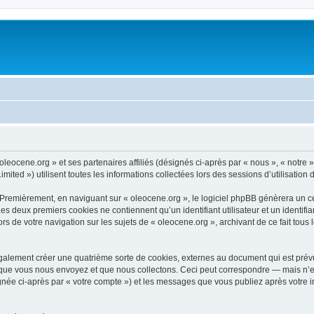
oleocene.org » et ses partenaires affiliés (désignés ci-après par « nous », « notre 
ited ») utilisent toutes les informations collectées lors des sessions d’utilisation 
 Premièrement, en naviguant sur « oleocene.org », le logiciel phpBB génèrera un ce
 Les deux premiers cookies ne contiennent qu’un identifiant utilisateur et un ident
rs de votre navigation sur les sujets de « oleocene.org », archivant de ce fait tous
galement créer une quatrième sorte de cookies, externes au document qui est prévu
que vous nous envoyez et que nous collectons. Ceci peut correspondre — mais n’es
ignée ci-après par « votre compte ») et les messages que vous publiez après votre i