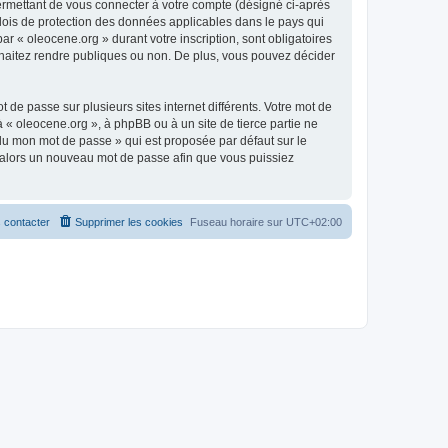
ermettant de vous connecter à votre compte (désigné ci-après
 lois de protection des données applicables dans le pays qui
ar « oleocene.org » durant votre inscription, sont obligatoires
ouhaitez rendre publiques ou non. De plus, vous pouvez décider
 de passe sur plusieurs sites internet différents. Votre mot de
« oleocene.org », à phpBB ou à un site de tierce partie ne
du mon mot de passe » qui est proposée par défaut sur le
ra alors un nouveau mot de passe afin que vous puissiez
 contacter
Supprimer les cookies
Fuseau horaire sur
UTC+02:00