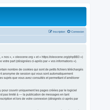
Inscription
Connexion
», « nos », « oleocene.org » et « https://oleocene.org/phpBB3 »)
de votre part (désignées ci-après par « vos informations »).
rtain nombre de cookies qui sont de petits fichiers téléchargés
ifiant anonyme de session qui vous sont automatiquement
 les sujets que vous avez consultés et permettant d’améliorer
 pour couvrir uniquement les pages créées par le logiciel
t pas limité à — la publication de messages en tant
nscription et lors de votre connexion (désignés ci-après par