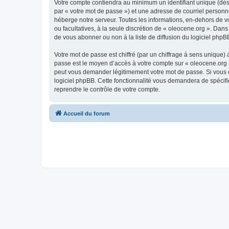
Votre compte contiendra au minimum un identifiant unique (dés
par « votre mot de passe ») et une adresse de courriel personn
héberge notre serveur. Toutes les informations, en-dehors de vot
ou facultatives, à la seule discrétion de « oleocene.org ». Da
de vous abonner ou non à la liste de diffusion du logiciel php
Votre mot de passe est chiffré (par un chiffrage à sens unique) 
passe est le moyen d’accès à votre compte sur « oleocene.org »
peut vous demander légitimement votre mot de passe. Si vous ou
logiciel phpBB. Cette fonctionnalité vous demandera de spécifie
reprendre le contrôle de votre compte.
Accueil du forum