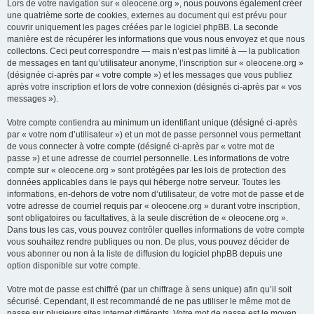
Lors de votre navigation sur « oleocene.org », nous pouvons également créer
une quatrième sorte de cookies, externes au document qui est prévu pour
couvrir uniquement les pages créées par le logiciel phpBB. La seconde
manière est de récupérer les informations que vous nous envoyez et que nous
collectons. Ceci peut correspondre — mais n’est pas limité à — la publication
de messages en tant qu’utilisateur anonyme, l’inscription sur « oleocene.org »
(désignée ci-après par « votre compte ») et les messages que vous publiez
après votre inscription et lors de votre connexion (désignés ci-après par « vos
messages »).
Votre compte contiendra au minimum un identifiant unique (désigné ci-après
par « votre nom d’utilisateur ») et un mot de passe personnel vous permettant
de vous connecter à votre compte (désigné ci-après par « votre mot de
passe ») et une adresse de courriel personnelle. Les informations de votre
compte sur « oleocene.org » sont protégées par les lois de protection des
données applicables dans le pays qui héberge notre serveur. Toutes les
informations, en-dehors de votre nom d’utilisateur, de votre mot de passe et de
votre adresse de courriel requis par « oleocene.org » durant votre inscription,
sont obligatoires ou facultatives, à la seule discrétion de « oleocene.org ».
Dans tous les cas, vous pouvez contrôler quelles informations de votre compte
vous souhaitez rendre publiques ou non. De plus, vous pouvez décider de
vous abonner ou non à la liste de diffusion du logiciel phpBB depuis une
option disponible sur votre compte.
Votre mot de passe est chiffré (par un chiffrage à sens unique) afin qu’il soit
sécurisé. Cependant, il est recommandé de ne pas utiliser le même mot de
passe sur plusieurs sites internet différents. Votre mot de passe est le moyen