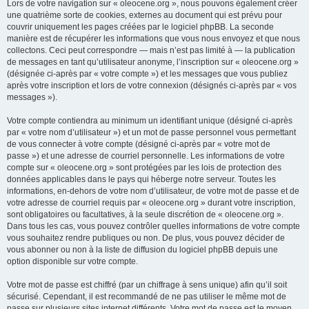
Lors de votre navigation sur « oleocene.org », nous pouvons également créer
une quatrième sorte de cookies, externes au document qui est prévu pour
couvrir uniquement les pages créées par le logiciel phpBB. La seconde
manière est de récupérer les informations que vous nous envoyez et que nous
collectons. Ceci peut correspondre — mais n’est pas limité à — la publication
de messages en tant qu’utilisateur anonyme, l’inscription sur « oleocene.org »
(désignée ci-après par « votre compte ») et les messages que vous publiez
après votre inscription et lors de votre connexion (désignés ci-après par « vos
messages »).
Votre compte contiendra au minimum un identifiant unique (désigné ci-après
par « votre nom d’utilisateur ») et un mot de passe personnel vous permettant
de vous connecter à votre compte (désigné ci-après par « votre mot de
passe ») et une adresse de courriel personnelle. Les informations de votre
compte sur « oleocene.org » sont protégées par les lois de protection des
données applicables dans le pays qui héberge notre serveur. Toutes les
informations, en-dehors de votre nom d’utilisateur, de votre mot de passe et de
votre adresse de courriel requis par « oleocene.org » durant votre inscription,
sont obligatoires ou facultatives, à la seule discrétion de « oleocene.org ».
Dans tous les cas, vous pouvez contrôler quelles informations de votre compte
vous souhaitez rendre publiques ou non. De plus, vous pouvez décider de
vous abonner ou non à la liste de diffusion du logiciel phpBB depuis une
option disponible sur votre compte.
Votre mot de passe est chiffré (par un chiffrage à sens unique) afin qu’il soit
sécurisé. Cependant, il est recommandé de ne pas utiliser le même mot de
passe sur plusieurs sites internet différents. Votre mot de passe est le moyen