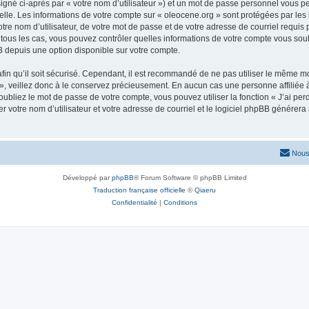
igné ci-après par « votre nom d’utilisateur ») et un mot de passe personnel vous p
elle. Les informations de votre compte sur « oleocene.org » sont protégées par les
re nom d’utilisateur, de votre mot de passe et de votre adresse de courriel requis p
ns tous les cas, vous pouvez contrôler quelles informations de votre compte vous s
BB depuis une option disponible sur votre compte.
afin qu’il soit sécurisé. Cependant, il est recommandé de ne pas utiliser le même mot
, veillez donc à le conservez précieusement. En aucun cas une personne affiliée à 
bliez le mot de passe de votre compte, vous pouvez utiliser la fonction « J’ai per
r votre nom d’utilisateur et votre adresse de courriel et le logiciel phpBB génére
Nous
Développé par
phpBB
® Forum Software © phpBB Limited
Traduction française officielle
©
Qiaeru
Confidentialité
|
Conditions