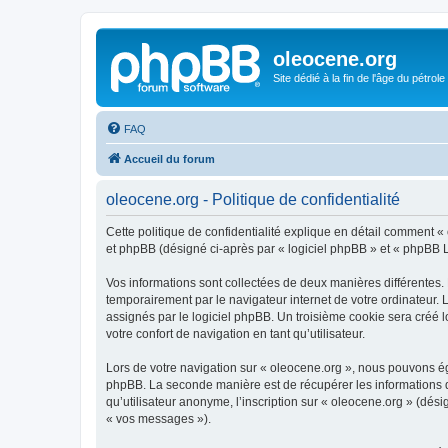
oleocene.org
Site dédié à la fin de l'âge du pétrole
FAQ
Accueil du forum
oleocene.org - Politique de confidentialité
Cette politique de confidentialité explique en détail comment « 
et phpBB (désigné ci-après par « logiciel phpBB » et « phpBB Lim
Vos informations sont collectées de deux manières différentes.
temporairement par le navigateur internet de votre ordinateur.
assignés par le logiciel phpBB. Un troisième cookie sera créé lo
votre confort de navigation en tant qu’utilisateur.
Lors de votre navigation sur « oleocene.org », nous pouvons é
phpBB. La seconde manière est de récupérer les informations 
qu’utilisateur anonyme, l’inscription sur « oleocene.org » (dés
« vos messages »).