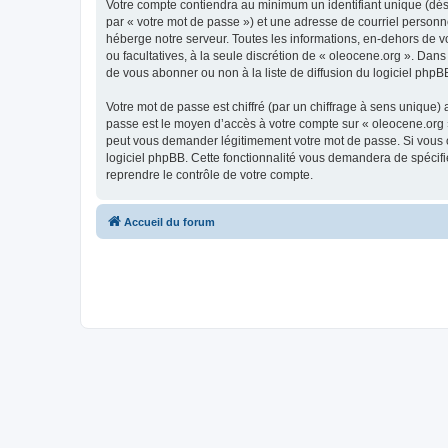
Votre compte contiendra au minimum un identifiant unique (dés
par « votre mot de passe ») et une adresse de courriel personn
héberge notre serveur. Toutes les informations, en-dehors de vot
ou facultatives, à la seule discrétion de « oleocene.org ». Da
de vous abonner ou non à la liste de diffusion du logiciel php
Votre mot de passe est chiffré (par un chiffrage à sens unique) 
passe est le moyen d’accès à votre compte sur « oleocene.org »
peut vous demander légitimement votre mot de passe. Si vous ou
logiciel phpBB. Cette fonctionnalité vous demandera de spécifie
reprendre le contrôle de votre compte.
Accueil du forum