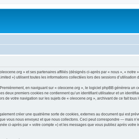
oleocene.org » et ses partenaires affiliés (désignés ci-après par « nous », « notre 
ited ») utilisent toutes les informations collectées lors des sessions d’utilisation 
 Premièrement, en naviguant sur « oleocene.org », le logiciel phpBB génèrera un ce
 Les deux premiers cookies ne contiennent qu’un identifiant utilisateur et un ident
rs de votre navigation sur les sujets de « oleocene.org », archivant de ce fait tous
galement créer une quatrième sorte de cookies, externes au document qui est prévu
que vous nous envoyez et que nous collectons. Ceci peut correspondre — mais n’es
ignée ci-après par « votre compte ») et les messages que vous publiez après votre i