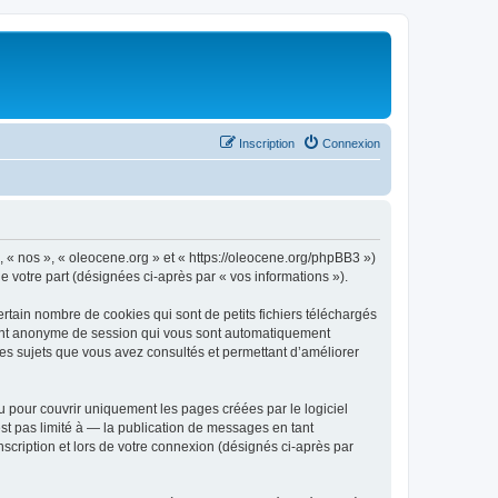
Inscription
Connexion
», « nos », « oleocene.org » et « https://oleocene.org/phpBB3 »)
de votre part (désignées ci-après par « vos informations »).
rtain nombre de cookies qui sont de petits fichiers téléchargés
ifiant anonyme de session qui vous sont automatiquement
 les sujets que vous avez consultés et permettant d’améliorer
 pour couvrir uniquement les pages créées par le logiciel
t pas limité à — la publication de messages en tant
nscription et lors de votre connexion (désignés ci-après par