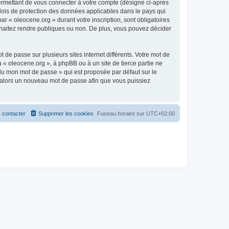
ermettant de vous connecter à votre compte (désigné ci-après
 lois de protection des données applicables dans le pays qui
ar « oleocene.org » durant votre inscription, sont obligatoires
ouhaitez rendre publiques ou non. De plus, vous pouvez décider
 de passe sur plusieurs sites internet différents. Votre mot de
« oleocene.org », à phpBB ou à un site de tierce partie ne
du mon mot de passe » qui est proposée par défaut sur le
ra alors un nouveau mot de passe afin que vous puissiez
 contacter
Supprimer les cookies
Fuseau horaire sur
UTC+02:00