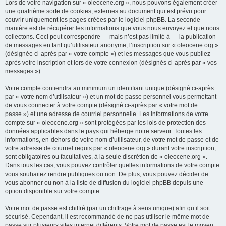
Lors de votre navigation sur « oleocene.org », nous pouvons également créer
une quatrième sorte de cookies, externes au document qui est prévu pour
couvrir uniquement les pages créées par le logiciel phpBB. La seconde
manière est de récupérer les informations que vous nous envoyez et que nous
collectons. Ceci peut correspondre — mais n’est pas limité à — la publication
de messages en tant qu’utilisateur anonyme, l’inscription sur « oleocene.org »
(désignée ci-après par « votre compte ») et les messages que vous publiez
après votre inscription et lors de votre connexion (désignés ci-après par « vos
messages »).
Votre compte contiendra au minimum un identifiant unique (désigné ci-après
par « votre nom d’utilisateur ») et un mot de passe personnel vous permettant
de vous connecter à votre compte (désigné ci-après par « votre mot de
passe ») et une adresse de courriel personnelle. Les informations de votre
compte sur « oleocene.org » sont protégées par les lois de protection des
données applicables dans le pays qui héberge notre serveur. Toutes les
informations, en-dehors de votre nom d’utilisateur, de votre mot de passe et de
votre adresse de courriel requis par « oleocene.org » durant votre inscription,
sont obligatoires ou facultatives, à la seule discrétion de « oleocene.org ».
Dans tous les cas, vous pouvez contrôler quelles informations de votre compte
vous souhaitez rendre publiques ou non. De plus, vous pouvez décider de
vous abonner ou non à la liste de diffusion du logiciel phpBB depuis une
option disponible sur votre compte.
Votre mot de passe est chiffré (par un chiffrage à sens unique) afin qu’il soit
sécurisé. Cependant, il est recommandé de ne pas utiliser le même mot de
passe sur plusieurs sites internet différents. Votre mot de passe est le moyen