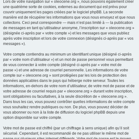
Lors de votre navigation sur « oleocene.org », nous pouvons également créer
une quatrième sorte de cookies, externes au document qui est prévu pour
couvrir uniquement les pages créées par le logiciel phpBB. La seconde
manière est de récupérer les informations que vous nous envoyez et que nous
collectons. Ceci peut correspondre — mais n’est pas limité à — la publication
de messages en tant qu’utilisateur anonyme, l’inscription sur « oleocene.org »
(désignée ci-après par « votre compte ») et les messages que vous publiez
après votre inscription et lors de votre connexion (désignés ci-après par « vos
messages »).
Votre compte contiendra au minimum un identifiant unique (désigné ci-après
par « votre nom d’utilisateur ») et un mot de passe personnel vous permettant
de vous connecter à votre compte (désigné ci-après par « votre mot de
passe ») et une adresse de courriel personnelle. Les informations de votre
compte sur « oleocene.org » sont protégées par les lois de protection des
données applicables dans le pays qui héberge notre serveur. Toutes les
informations, en-dehors de votre nom d’utilisateur, de votre mot de passe et de
votre adresse de courriel requis par « oleocene.org » durant votre inscription,
sont obligatoires ou facultatives, à la seule discrétion de « oleocene.org ».
Dans tous les cas, vous pouvez contrôler quelles informations de votre compte
vous souhaitez rendre publiques ou non. De plus, vous pouvez décider de
vous abonner ou non à la liste de diffusion du logiciel phpBB depuis une
option disponible sur votre compte.
Votre mot de passe est chiffré (par un chiffrage à sens unique) afin qu’il soit
sécurisé. Cependant, il est recommandé de ne pas utiliser le même mot de
passe sur plusieurs sites internet différents. Votre mot de passe est le moyen