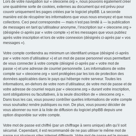
Lors de votre navigation sur « oleocene.org », nous pouvons également créer
une quatrième sorte de cookies, externes au document qui est prévu pour
couvrir uniquement les pages créées par le logiciel phpBB. La seconde
manière est de récupérer les informations que vous nous envoyez et que nous
collectons. Ceci peut correspondre — mais n’est pas limité à — la publication
de messages en tant qu’utilisateur anonyme, l’inscription sur « oleocene.org »
(désignée ci-après par « votre compte ») et les messages que vous publiez
après votre inscription et lors de votre connexion (désignés ci-après par « vos
messages »).
Votre compte contiendra au minimum un identifiant unique (désigné ci-après
par « votre nom d’utilisateur ») et un mot de passe personnel vous permettant
de vous connecter à votre compte (désigné ci-après par « votre mot de
passe ») et une adresse de courriel personnelle. Les informations de votre
compte sur « oleocene.org » sont protégées par les lois de protection des
données applicables dans le pays qui héberge notre serveur. Toutes les
informations, en-dehors de votre nom d’utilisateur, de votre mot de passe et de
votre adresse de courriel requis par « oleocene.org » durant votre inscription,
sont obligatoires ou facultatives, à la seule discrétion de « oleocene.org ».
Dans tous les cas, vous pouvez contrôler quelles informations de votre compte
vous souhaitez rendre publiques ou non. De plus, vous pouvez décider de
vous abonner ou non à la liste de diffusion du logiciel phpBB depuis une
option disponible sur votre compte.
Votre mot de passe est chiffré (par un chiffrage à sens unique) afin qu’il soit
sécurisé. Cependant, il est recommandé de ne pas utiliser le même mot de
passe sur plusieurs sites internet différents. Votre mot de passe est le moyen