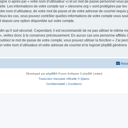
igné ci-après par « votre nom d’utilisateur ») et un mot de passe personnel vous p
elle. Les informations de votre compte sur « oleocene.org » sont protégées par les
re nom d’utilisateur, de votre mot de passe et de votre adresse de courriel requis p
ns tous les cas, vous pouvez contrôler quelles informations de votre compte vous s
BB depuis une option disponible sur votre compte.
afin qu’il soit sécurisé. Cependant, il est recommandé de ne pas utiliser le même mot
, veillez donc à le conservez précieusement. En aucun cas une personne affiliée à 
bliez le mot de passe de votre compte, vous pouvez utiliser la fonction « J’ai per
r votre nom d’utilisateur et votre adresse de courriel et le logiciel phpBB génére
Nous
Développé par
phpBB
® Forum Software © phpBB Limited
Traduction française officielle
©
Qiaeru
Confidentialité
|
Conditions