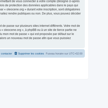
ermettant de vous connecter à votre compte (désigné ci-après
 lois de protection des données applicables dans le pays qui
ar « oleocene.org » durant votre inscription, sont obligatoires
ouhaitez rendre publiques ou non. De plus, vous pouvez décider
 de passe sur plusieurs sites internet différents. Votre mot de
« oleocene.org », à phpBB ou à un site de tierce partie ne
du mon mot de passe » qui est proposée par défaut sur le
ra alors un nouveau mot de passe afin que vous puissiez
 contacter
Supprimer les cookies
Fuseau horaire sur
UTC+02:00