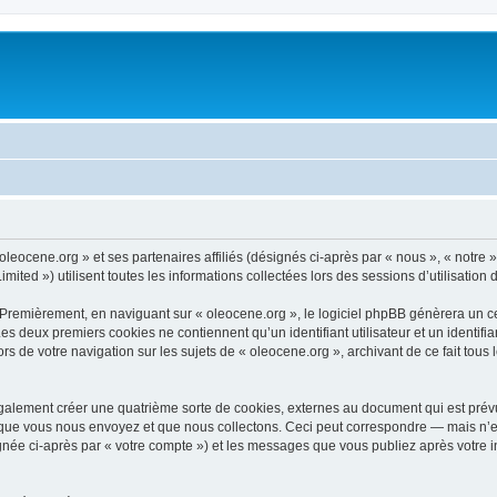
oleocene.org » et ses partenaires affiliés (désignés ci-après par « nous », « notre 
ited ») utilisent toutes les informations collectées lors des sessions d’utilisation 
 Premièrement, en naviguant sur « oleocene.org », le logiciel phpBB génèrera un ce
 Les deux premiers cookies ne contiennent qu’un identifiant utilisateur et un ident
rs de votre navigation sur les sujets de « oleocene.org », archivant de ce fait tous
galement créer une quatrième sorte de cookies, externes au document qui est prévu
que vous nous envoyez et que nous collectons. Ceci peut correspondre — mais n’es
ignée ci-après par « votre compte ») et les messages que vous publiez après votre i