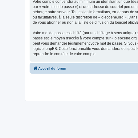
Votre compte contiendra au minimum un identifiant unique (dés
par « votre mot de passe ») et une adresse de courriel personn
héberge notre serveur. Toutes les informations, en-dehors de vot
ou facultatives, à la seule discrétion de « oleocene.org ». Da
de vous abonner ou non à la liste de diffusion du logiciel php
Votre mot de passe est chiffré (par un chiffrage à sens unique) 
passe est le moyen d’accès à votre compte sur « oleocene.org »
peut vous demander légitimement votre mot de passe. Si vous ou
logiciel phpBB. Cette fonctionnalité vous demandera de spécifie
reprendre le contrôle de votre compte.
Accueil du forum