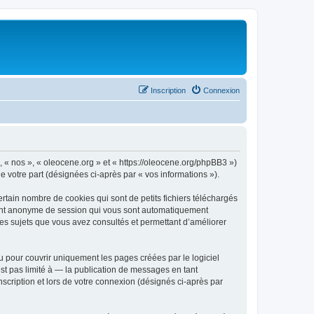
Inscription
Connexion
», « nos », « oleocene.org » et « https://oleocene.org/phpBB3 »)
de votre part (désignées ci-après par « vos informations »).
rtain nombre de cookies qui sont de petits fichiers téléchargés
ifiant anonyme de session qui vous sont automatiquement
 les sujets que vous avez consultés et permettant d’améliorer
 pour couvrir uniquement les pages créées par le logiciel
t pas limité à — la publication de messages en tant
nscription et lors de votre connexion (désignés ci-après par