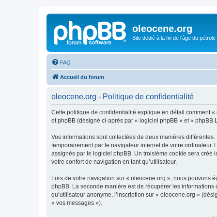
oleocene.org
Site dédié à la fin de l'âge du pétrole
FAQ
Accueil du forum
oleocene.org - Politique de confidentialité
Cette politique de confidentialité explique en détail comment « 
et phpBB (désigné ci-après par « logiciel phpBB » et « phpBB Lim
Vos informations sont collectées de deux manières différentes.
temporairement par le navigateur internet de votre ordinateur.
assignés par le logiciel phpBB. Un troisième cookie sera créé lo
votre confort de navigation en tant qu’utilisateur.
Lors de votre navigation sur « oleocene.org », nous pouvons é
phpBB. La seconde manière est de récupérer les informations 
qu’utilisateur anonyme, l’inscription sur « oleocene.org » (dés
« vos messages »).