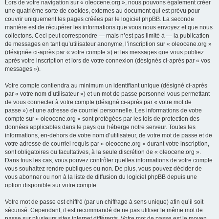
Lors de votre navigation sur « oleocene.org », nous pouvons également créer
une quatrième sorte de cookies, externes au document qui est prévu pour
couvrir uniquement les pages créées par le logiciel phpBB. La seconde
manière est de récupérer les informations que vous nous envoyez et que nous
collectons. Ceci peut correspondre — mais n’est pas limité à — la publication
de messages en tant qu’utilisateur anonyme, l’inscription sur « oleocene.org »
(désignée ci-après par « votre compte ») et les messages que vous publiez
après votre inscription et lors de votre connexion (désignés ci-après par « vos
messages »).
Votre compte contiendra au minimum un identifiant unique (désigné ci-après
par « votre nom d’utilisateur ») et un mot de passe personnel vous permettant
de vous connecter à votre compte (désigné ci-après par « votre mot de
passe ») et une adresse de courriel personnelle. Les informations de votre
compte sur « oleocene.org » sont protégées par les lois de protection des
données applicables dans le pays qui héberge notre serveur. Toutes les
informations, en-dehors de votre nom d’utilisateur, de votre mot de passe et de
votre adresse de courriel requis par « oleocene.org » durant votre inscription,
sont obligatoires ou facultatives, à la seule discrétion de « oleocene.org ».
Dans tous les cas, vous pouvez contrôler quelles informations de votre compte
vous souhaitez rendre publiques ou non. De plus, vous pouvez décider de
vous abonner ou non à la liste de diffusion du logiciel phpBB depuis une
option disponible sur votre compte.
Votre mot de passe est chiffré (par un chiffrage à sens unique) afin qu’il soit
sécurisé. Cependant, il est recommandé de ne pas utiliser le même mot de
passe sur plusieurs sites internet différents. Votre mot de passe est le moyen