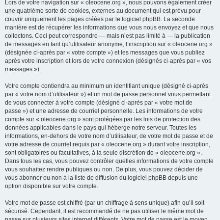
Lors de votre navigation sur « oleocene.org », nous pouvons également créer
une quatrième sorte de cookies, externes au document qui est prévu pour
couvrir uniquement les pages créées par le logiciel phpBB. La seconde
manière est de récupérer les informations que vous nous envoyez et que nous
collectons. Ceci peut correspondre — mais n’est pas limité à — la publication
de messages en tant qu’utilisateur anonyme, l’inscription sur « oleocene.org »
(désignée ci-après par « votre compte ») et les messages que vous publiez
après votre inscription et lors de votre connexion (désignés ci-après par « vos
messages »).
Votre compte contiendra au minimum un identifiant unique (désigné ci-après
par « votre nom d’utilisateur ») et un mot de passe personnel vous permettant
de vous connecter à votre compte (désigné ci-après par « votre mot de
passe ») et une adresse de courriel personnelle. Les informations de votre
compte sur « oleocene.org » sont protégées par les lois de protection des
données applicables dans le pays qui héberge notre serveur. Toutes les
informations, en-dehors de votre nom d’utilisateur, de votre mot de passe et de
votre adresse de courriel requis par « oleocene.org » durant votre inscription,
sont obligatoires ou facultatives, à la seule discrétion de « oleocene.org ».
Dans tous les cas, vous pouvez contrôler quelles informations de votre compte
vous souhaitez rendre publiques ou non. De plus, vous pouvez décider de
vous abonner ou non à la liste de diffusion du logiciel phpBB depuis une
option disponible sur votre compte.
Votre mot de passe est chiffré (par un chiffrage à sens unique) afin qu’il soit
sécurisé. Cependant, il est recommandé de ne pas utiliser le même mot de
passe sur plusieurs sites internet différents. Votre mot de passe est le moyen