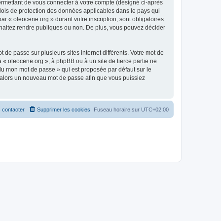
ermettant de vous connecter à votre compte (désigné ci-après
 lois de protection des données applicables dans le pays qui
ar « oleocene.org » durant votre inscription, sont obligatoires
ouhaitez rendre publiques ou non. De plus, vous pouvez décider
 de passe sur plusieurs sites internet différents. Votre mot de
« oleocene.org », à phpBB ou à un site de tierce partie ne
du mon mot de passe » qui est proposée par défaut sur le
ra alors un nouveau mot de passe afin que vous puissiez
 contacter
Supprimer les cookies
Fuseau horaire sur
UTC+02:00