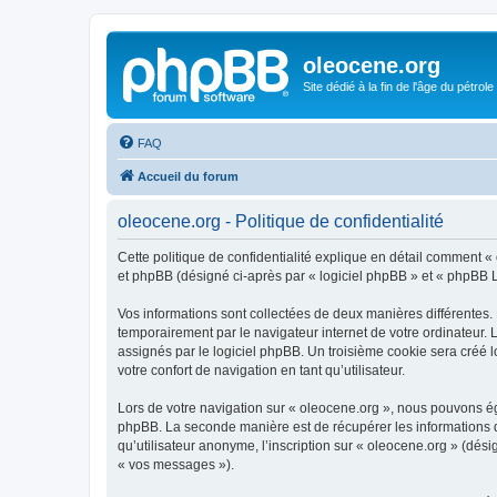
oleocene.org
Site dédié à la fin de l'âge du pétrole
FAQ
Accueil du forum
oleocene.org - Politique de confidentialité
Cette politique de confidentialité explique en détail comment « 
et phpBB (désigné ci-après par « logiciel phpBB » et « phpBB Lim
Vos informations sont collectées de deux manières différentes.
temporairement par le navigateur internet de votre ordinateur.
assignés par le logiciel phpBB. Un troisième cookie sera créé lo
votre confort de navigation en tant qu’utilisateur.
Lors de votre navigation sur « oleocene.org », nous pouvons é
phpBB. La seconde manière est de récupérer les informations 
qu’utilisateur anonyme, l’inscription sur « oleocene.org » (dés
« vos messages »).