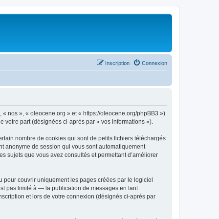
Inscription
Connexion
», « nos », « oleocene.org » et « https://oleocene.org/phpBB3 »)
de votre part (désignées ci-après par « vos informations »).
rtain nombre de cookies qui sont de petits fichiers téléchargés
ifiant anonyme de session qui vous sont automatiquement
 les sujets que vous avez consultés et permettant d’améliorer
 pour couvrir uniquement les pages créées par le logiciel
t pas limité à — la publication de messages en tant
nscription et lors de votre connexion (désignés ci-après par