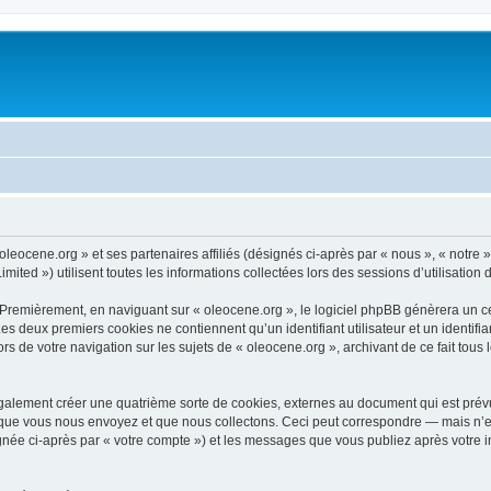
oleocene.org » et ses partenaires affiliés (désignés ci-après par « nous », « notre 
ited ») utilisent toutes les informations collectées lors des sessions d’utilisation 
 Premièrement, en naviguant sur « oleocene.org », le logiciel phpBB génèrera un ce
 Les deux premiers cookies ne contiennent qu’un identifiant utilisateur et un ident
rs de votre navigation sur les sujets de « oleocene.org », archivant de ce fait tous
galement créer une quatrième sorte de cookies, externes au document qui est prévu
que vous nous envoyez et que nous collectons. Ceci peut correspondre — mais n’es
ignée ci-après par « votre compte ») et les messages que vous publiez après votre i