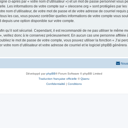
igné ci-après par « votre nom d’utilisateur ») et un mot de passe personnel vous p
elle. Les informations de votre compte sur « oleocene.org » sont protégées par les
re nom d’utilisateur, de votre mot de passe et de votre adresse de courriel requis p
ns tous les cas, vous pouvez contrôler quelles informations de votre compte vous s
BB depuis une option disponible sur votre compte.
afin qu’il soit sécurisé. Cependant, il est recommandé de ne pas utiliser le même mot
, veillez donc à le conservez précieusement. En aucun cas une personne affiliée à 
bliez le mot de passe de votre compte, vous pouvez utiliser la fonction « J’ai per
r votre nom d’utilisateur et votre adresse de courriel et le logiciel phpBB génére
Nous
Développé par
phpBB
® Forum Software © phpBB Limited
Traduction française officielle
©
Qiaeru
Confidentialité
|
Conditions