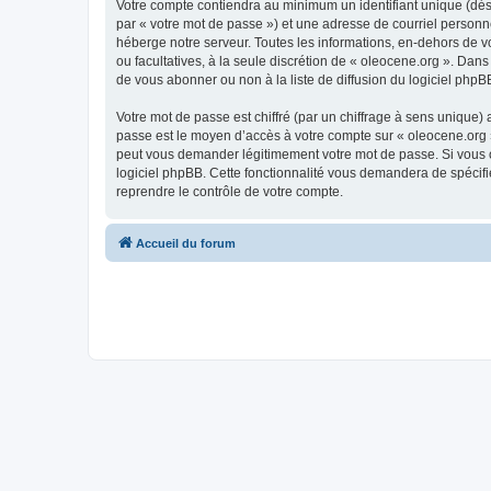
Votre compte contiendra au minimum un identifiant unique (dés
par « votre mot de passe ») et une adresse de courriel personn
héberge notre serveur. Toutes les informations, en-dehors de vot
ou facultatives, à la seule discrétion de « oleocene.org ». Da
de vous abonner ou non à la liste de diffusion du logiciel php
Votre mot de passe est chiffré (par un chiffrage à sens unique) 
passe est le moyen d’accès à votre compte sur « oleocene.org »
peut vous demander légitimement votre mot de passe. Si vous ou
logiciel phpBB. Cette fonctionnalité vous demandera de spécifie
reprendre le contrôle de votre compte.
Accueil du forum