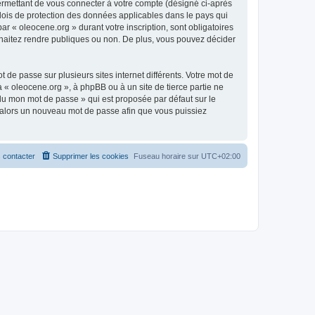
ermettant de vous connecter à votre compte (désigné ci-après
 lois de protection des données applicables dans le pays qui
ar « oleocene.org » durant votre inscription, sont obligatoires
ouhaitez rendre publiques ou non. De plus, vous pouvez décider
 de passe sur plusieurs sites internet différents. Votre mot de
« oleocene.org », à phpBB ou à un site de tierce partie ne
du mon mot de passe » qui est proposée par défaut sur le
ra alors un nouveau mot de passe afin que vous puissiez
 contacter
Supprimer les cookies
Fuseau horaire sur
UTC+02:00