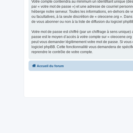
Votre compte contiendra au minimum un identifiant unique (dés
par « votre mot de passe ») et une adresse de courriel personn
héberge notre serveur. Toutes les informations, en-dehors de vot
ou facultatives, à la seule discrétion de « oleocene.org ». Da
de vous abonner ou non à la liste de diffusion du logiciel php
Votre mot de passe est chiffré (par un chiffrage à sens unique) 
passe est le moyen d’accès à votre compte sur « oleocene.org »
peut vous demander légitimement votre mot de passe. Si vous ou
logiciel phpBB. Cette fonctionnalité vous demandera de spécifie
reprendre le contrôle de votre compte.
Accueil du forum