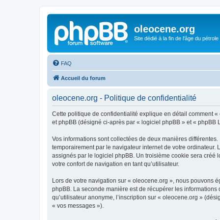
oleocene.org
Site dédié à la fin de l'âge du pétrole
FAQ
Accueil du forum
oleocene.org - Politique de confidentialité
Cette politique de confidentialité explique en détail comment « 
et phpBB (désigné ci-après par « logiciel phpBB » et « phpBB Lim
Vos informations sont collectées de deux manières différentes.
temporairement par le navigateur internet de votre ordinateur.
assignés par le logiciel phpBB. Un troisième cookie sera créé lo
votre confort de navigation en tant qu’utilisateur.
Lors de votre navigation sur « oleocene.org », nous pouvons é
phpBB. La seconde manière est de récupérer les informations 
qu’utilisateur anonyme, l’inscription sur « oleocene.org » (dés
« vos messages »).