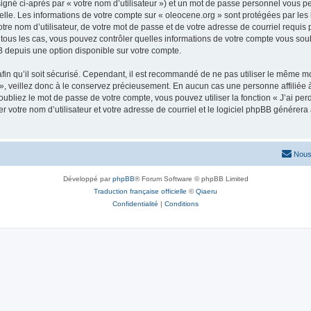
igné ci-après par « votre nom d’utilisateur ») et un mot de passe personnel vous p
elle. Les informations de votre compte sur « oleocene.org » sont protégées par les
re nom d’utilisateur, de votre mot de passe et de votre adresse de courriel requis p
ns tous les cas, vous pouvez contrôler quelles informations de votre compte vous s
BB depuis une option disponible sur votre compte.
afin qu’il soit sécurisé. Cependant, il est recommandé de ne pas utiliser le même mot
, veillez donc à le conservez précieusement. En aucun cas une personne affiliée à 
bliez le mot de passe de votre compte, vous pouvez utiliser la fonction « J’ai per
r votre nom d’utilisateur et votre adresse de courriel et le logiciel phpBB génére
Nous
Développé par
phpBB
® Forum Software © phpBB Limited
Traduction française officielle
©
Qiaeru
Confidentialité
|
Conditions