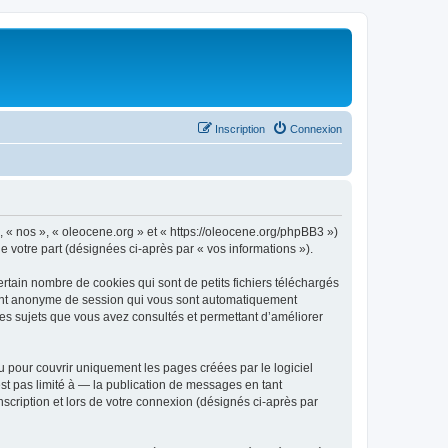
Inscription
Connexion
», « nos », « oleocene.org » et « https://oleocene.org/phpBB3 »)
de votre part (désignées ci-après par « vos informations »).
rtain nombre de cookies qui sont de petits fichiers téléchargés
ifiant anonyme de session qui vous sont automatiquement
 les sujets que vous avez consultés et permettant d’améliorer
 pour couvrir uniquement les pages créées par le logiciel
t pas limité à — la publication de messages en tant
nscription et lors de votre connexion (désignés ci-après par