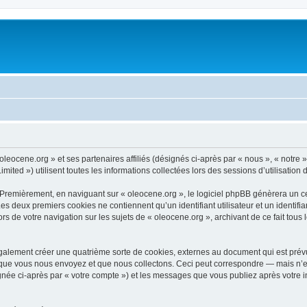
oleocene.org » et ses partenaires affiliés (désignés ci-après par « nous », « notre 
ited ») utilisent toutes les informations collectées lors des sessions d’utilisation 
 Premièrement, en naviguant sur « oleocene.org », le logiciel phpBB génèrera un ce
 Les deux premiers cookies ne contiennent qu’un identifiant utilisateur et un ident
rs de votre navigation sur les sujets de « oleocene.org », archivant de ce fait tous
galement créer une quatrième sorte de cookies, externes au document qui est prévu
que vous nous envoyez et que nous collectons. Ceci peut correspondre — mais n’es
ignée ci-après par « votre compte ») et les messages que vous publiez après votre i