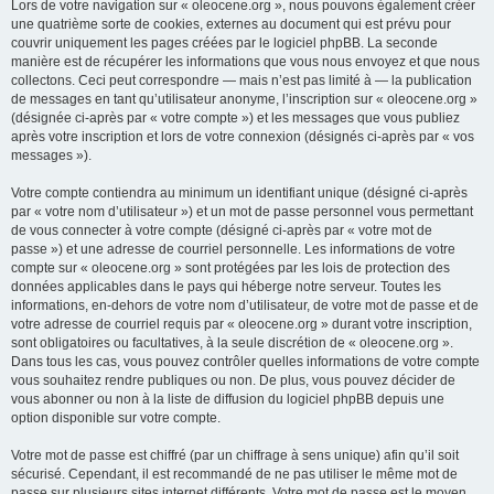
Lors de votre navigation sur « oleocene.org », nous pouvons également créer
une quatrième sorte de cookies, externes au document qui est prévu pour
couvrir uniquement les pages créées par le logiciel phpBB. La seconde
manière est de récupérer les informations que vous nous envoyez et que nous
collectons. Ceci peut correspondre — mais n’est pas limité à — la publication
de messages en tant qu’utilisateur anonyme, l’inscription sur « oleocene.org »
(désignée ci-après par « votre compte ») et les messages que vous publiez
après votre inscription et lors de votre connexion (désignés ci-après par « vos
messages »).
Votre compte contiendra au minimum un identifiant unique (désigné ci-après
par « votre nom d’utilisateur ») et un mot de passe personnel vous permettant
de vous connecter à votre compte (désigné ci-après par « votre mot de
passe ») et une adresse de courriel personnelle. Les informations de votre
compte sur « oleocene.org » sont protégées par les lois de protection des
données applicables dans le pays qui héberge notre serveur. Toutes les
informations, en-dehors de votre nom d’utilisateur, de votre mot de passe et de
votre adresse de courriel requis par « oleocene.org » durant votre inscription,
sont obligatoires ou facultatives, à la seule discrétion de « oleocene.org ».
Dans tous les cas, vous pouvez contrôler quelles informations de votre compte
vous souhaitez rendre publiques ou non. De plus, vous pouvez décider de
vous abonner ou non à la liste de diffusion du logiciel phpBB depuis une
option disponible sur votre compte.
Votre mot de passe est chiffré (par un chiffrage à sens unique) afin qu’il soit
sécurisé. Cependant, il est recommandé de ne pas utiliser le même mot de
passe sur plusieurs sites internet différents. Votre mot de passe est le moyen