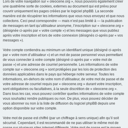
Lors de votre navigation sur « oleocene.org », nous pouvons également créer
une quatrième sorte de cookies, externes au document qui est prévu pour
couvrir uniquement les pages créées par le logiciel phpBB. La seconde
manière est de récupérer les informations que vous nous envoyez et que nous
collectons. Ceci peut correspondre — mais n’est pas limité à — la publication
de messages en tant qu’utilisateur anonyme, l’inscription sur « oleocene.org »
(désignée ci-après par « votre compte ») et les messages que vous publiez
après votre inscription et lors de votre connexion (désignés ci-après par « vos
messages »).
Votre compte contiendra au minimum un identifiant unique (désigné ci-après
par « votre nom d’utilisateur ») et un mot de passe personnel vous permettant
de vous connecter à votre compte (désigné ci-après par « votre mot de
passe ») et une adresse de courriel personnelle. Les informations de votre
compte sur « oleocene.org » sont protégées par les lois de protection des
données applicables dans le pays qui héberge notre serveur. Toutes les
informations, en-dehors de votre nom d’utilisateur, de votre mot de passe et de
votre adresse de courriel requis par « oleocene.org » durant votre inscription,
sont obligatoires ou facultatives, à la seule discrétion de « oleocene.org ».
Dans tous les cas, vous pouvez contrôler quelles informations de votre compte
vous souhaitez rendre publiques ou non. De plus, vous pouvez décider de
vous abonner ou non à la liste de diffusion du logiciel phpBB depuis une
option disponible sur votre compte.
Votre mot de passe est chiffré (par un chiffrage à sens unique) afin qu’il soit
sécurisé. Cependant, il est recommandé de ne pas utiliser le même mot de
passe sur plusieurs sites internet différents. Votre mot de passe est le moyen