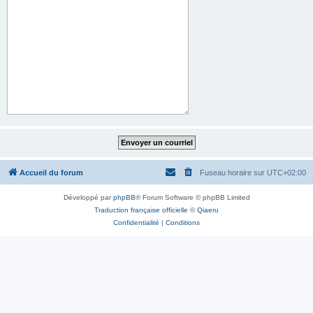
Accueil du forum
Fuseau horaire sur
UTC+02:00
Développé par
phpBB
® Forum Software © phpBB Limited
Traduction française officielle
©
Qiaeru
Confidentialité
|
Conditions