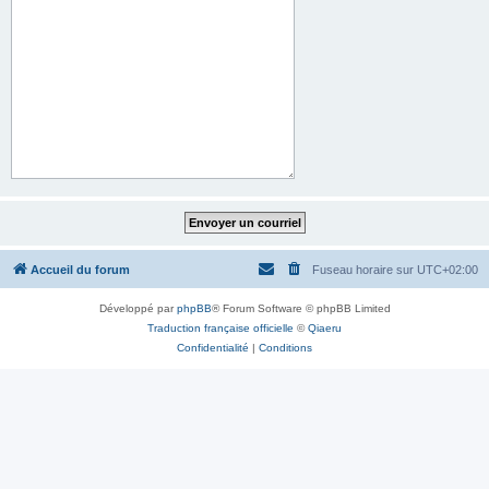
Accueil du forum
Fuseau horaire sur
UTC+02:00
Développé par
phpBB
® Forum Software © phpBB Limited
Traduction française officielle
©
Qiaeru
Confidentialité
|
Conditions