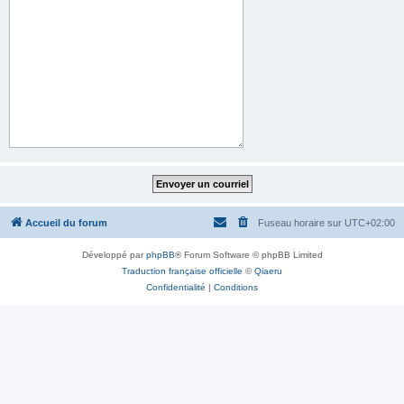
Accueil du forum
Fuseau horaire sur
UTC+02:00
Développé par
phpBB
® Forum Software © phpBB Limited
Traduction française officielle
©
Qiaeru
Confidentialité
|
Conditions