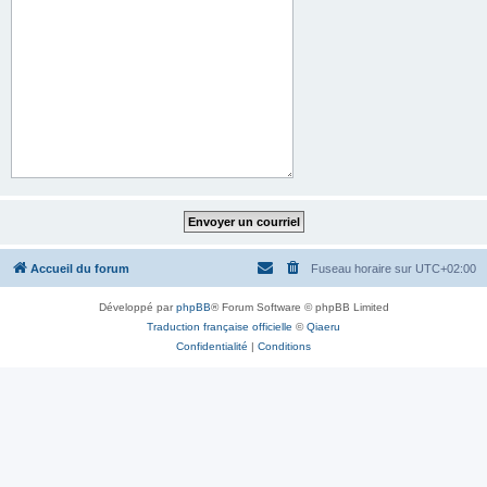
Accueil du forum
Fuseau horaire sur
UTC+02:00
Développé par
phpBB
® Forum Software © phpBB Limited
Traduction française officielle
©
Qiaeru
Confidentialité
|
Conditions