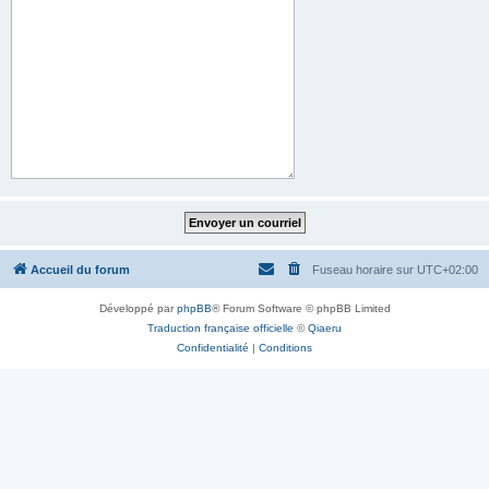
Accueil du forum
Fuseau horaire sur
UTC+02:00
Développé par
phpBB
® Forum Software © phpBB Limited
Traduction française officielle
©
Qiaeru
Confidentialité
|
Conditions