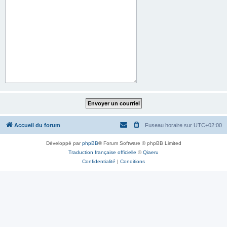
Accueil du forum
Fuseau horaire sur
UTC+02:00
Développé par
phpBB
® Forum Software © phpBB Limited
Traduction française officielle
©
Qiaeru
Confidentialité
|
Conditions