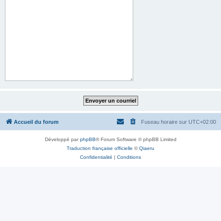
Accueil du forum
Fuseau horaire sur
UTC+02:00
Développé par
phpBB
® Forum Software © phpBB Limited
Traduction française officielle
©
Qiaeru
Confidentialité
|
Conditions