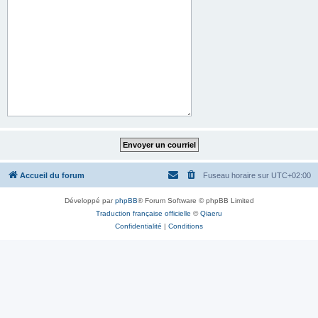
Accueil du forum
Fuseau horaire sur
UTC+02:00
Développé par
phpBB
® Forum Software © phpBB Limited
Traduction française officielle
©
Qiaeru
Confidentialité
|
Conditions