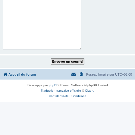
Accueil du forum
Fuseau horaire sur
UTC+02:00
Développé par
phpBB
® Forum Software © phpBB Limited
Traduction française officielle
©
Qiaeru
Confidentialité
|
Conditions