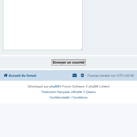
Accueil du forum
Fuseau horaire sur
UTC+02:00
Développé par
phpBB
® Forum Software © phpBB Limited
Traduction française officielle
©
Qiaeru
Confidentialité
|
Conditions