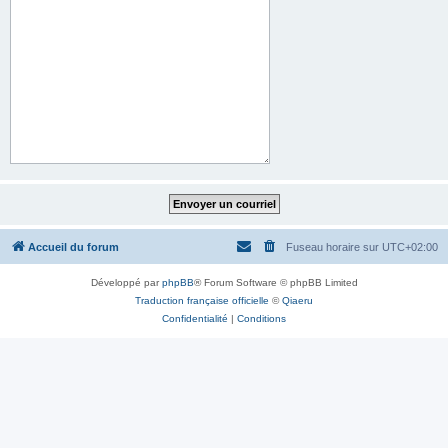
Accueil du forum
Fuseau horaire sur
UTC+02:00
Développé par
phpBB
® Forum Software © phpBB Limited
Traduction française officielle
©
Qiaeru
Confidentialité
|
Conditions