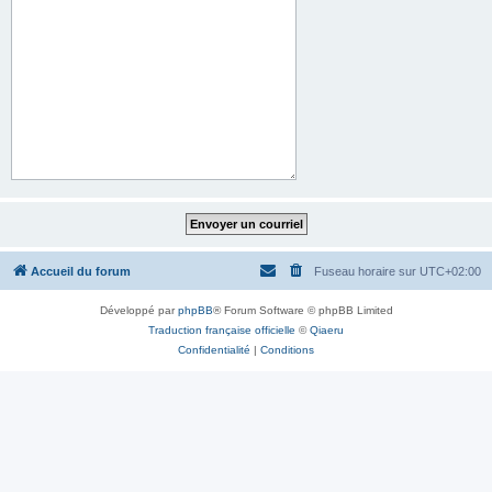
Accueil du forum
Fuseau horaire sur
UTC+02:00
Développé par
phpBB
® Forum Software © phpBB Limited
Traduction française officielle
©
Qiaeru
Confidentialité
|
Conditions