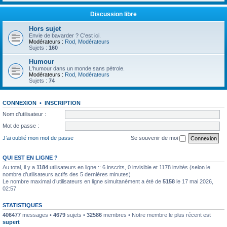
Discussion libre
Hors sujet
Envie de bavarder ? C'est ici.
Modérateurs :
Rod
,
Modérateurs
Sujets :
160
Humour
L'humour dans un monde sans pétrole.
Modérateurs :
Rod
,
Modérateurs
Sujets :
74
CONNEXION
•
INSCRIPTION
Nom d’utilisateur :
Mot de passe :
J’ai oublié mon mot de passe
Se souvenir de moi
QUI EST EN LIGNE ?
Au total, il y a
1184
utilisateurs en ligne :: 6 inscrits, 0 invisible et 1178 invités (selon le
nombre d’utilisateurs actifs des 5 dernières minutes)
Le nombre maximal d’utilisateurs en ligne simultanément a été de
5158
le 17 mai 2026,
02:57
STATISTIQUES
406477
messages •
4679
sujets •
32586
membres • Notre membre le plus récent est
supert