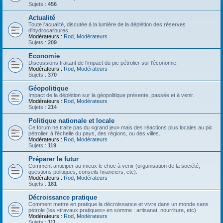
Sujets :
456
Actualité
Toute l'acualité, discutée à la lumière de la déplétion des réserves
d'hydrocarbures.
Modérateurs :
Rod
,
Modérateurs
Sujets :
209
Economie
Discussions traitant de l'impact du pic pétrolier sur l'économie.
Modérateurs :
Rod
,
Modérateurs
Sujets :
370
Géopolitique
Impact de la déplétion sur la géopolitique présente, passée et à venir.
Modérateurs :
Rod
,
Modérateurs
Sujets :
214
Politique nationale et locale
Ce forum ne traite pas du «grand jeu» mais des réactions plus locales au pic
pétrolier, à l'échelle du pays, des régions, ou des villes.
Modérateurs :
Rod
,
Modérateurs
Sujets :
119
Préparer le futur
Comment anticiper au mieux le choc à venir (organisation de la société,
questions politiques, conseils financiers, etc).
Modérateurs :
Rod
,
Modérateurs
Sujets :
181
Décroissance pratique
Comment mettre en pratique la décroissance et vivre dans un monde sans
pétrole (les «travaux pratiques» en somme : artisanat, nourriture, etc)
Modérateurs :
Rod
,
Modérateurs
Sujets :
111