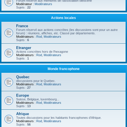
Forum réservé aux membres de l'association oléocène
Modérateur :
Modérateurs
Sujets :
22
Actions locales
France
Forum réservé aux actions concrètes (les discussions sont pour un autre
forum) : réunions, affiches, etc. Classé par départements.
Modérateurs :
Rod
,
Modérateurs
Sujets :
6
Etranger
Actions concrètes hors de l'hexagone
Modérateurs :
Rod
,
Modérateurs
Sujets :
1
Monde francophone
Quebec
discussions pour le Quebec.
Modérateurs :
Rod
,
Modérateurs
Sujets :
27
Europe
Suisse, Belgique, luxembourg...
Modérateurs :
Rod
,
Modérateurs
Sujets :
13
Afrique
Toutes discussions pour les habitants francophones d'Afrique.
Modérateurs :
Rod
,
Modérateurs
Sujets :
56