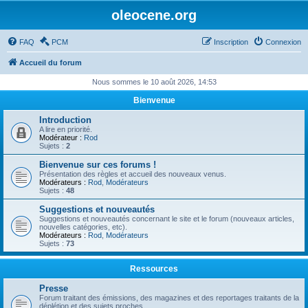
oleocene.org
FAQ
PCM
Inscription
Connexion
Accueil du forum
Nous sommes le 10 août 2026, 14:53
Bienvenue
Introduction
A lire en priorité.
Modérateur :
Rod
Sujets :
2
Bienvenue sur ces forums !
Présentation des règles et accueil des nouveaux venus.
Modérateurs :
Rod
,
Modérateurs
Sujets :
48
Suggestions et nouveautés
Suggestions et nouveautés concernant le site et le forum (nouveaux articles,
nouvelles catégories, etc).
Modérateurs :
Rod
,
Modérateurs
Sujets :
73
Ressources
Presse
Forum traitant des émissions, des magazines et des reportages traitants de la
déplétion et des sujets proches.