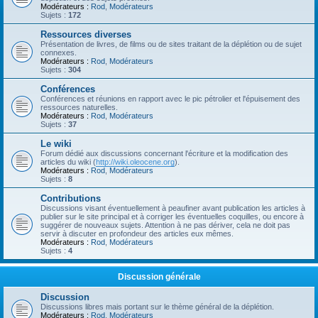
Modérateurs :
Rod
,
Modérateurs
Sujets :
172
Ressources diverses
Présentation de livres, de films ou de sites traitant de la déplétion ou de sujet
connexes.
Modérateurs :
Rod
,
Modérateurs
Sujets :
304
Conférences
Conférences et réunions en rapport avec le pic pétrolier et l'épuisement des
ressources naturelles.
Modérateurs :
Rod
,
Modérateurs
Sujets :
37
Le wiki
Forum dédié aux discussions concernant l'écriture et la modification des
articles du wiki (
http://wiki.oleocene.org
).
Modérateurs :
Rod
,
Modérateurs
Sujets :
8
Contributions
Discussions visant éventuellement à peaufiner avant publication les articles à
publier sur le site principal et à corriger les éventuelles coquilles, ou encore à
suggérer de nouveaux sujets. Attention à ne pas dériver, cela ne doit pas
servir à discuter en profondeur des articles eux mêmes.
Modérateurs :
Rod
,
Modérateurs
Sujets :
4
Discussion générale
Discussion
Discussions libres mais portant sur le thème général de la déplétion.
Modérateurs :
Rod
,
Modérateurs