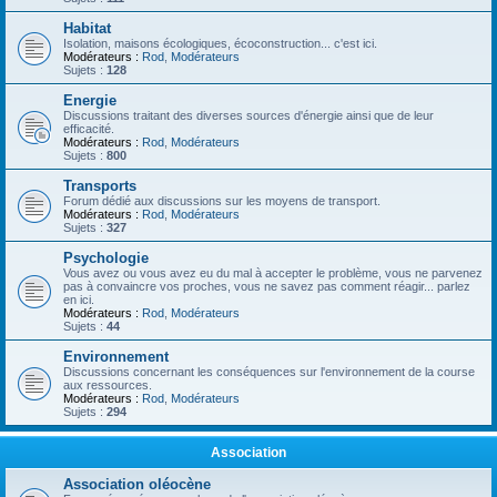
Habitat
Isolation, maisons écologiques, écoconstruction... c'est ici.
Modérateurs :
Rod
,
Modérateurs
Sujets :
128
Energie
Discussions traitant des diverses sources d'énergie ainsi que de leur
efficacité.
Modérateurs :
Rod
,
Modérateurs
Sujets :
800
Transports
Forum dédié aux discussions sur les moyens de transport.
Modérateurs :
Rod
,
Modérateurs
Sujets :
327
Psychologie
Vous avez ou vous avez eu du mal à accepter le problème, vous ne parvenez
pas à convaincre vos proches, vous ne savez pas comment réagir... parlez
en ici.
Modérateurs :
Rod
,
Modérateurs
Sujets :
44
Environnement
Discussions concernant les conséquences sur l'environnement de la course
aux ressources.
Modérateurs :
Rod
,
Modérateurs
Sujets :
294
Association
Association oléocène