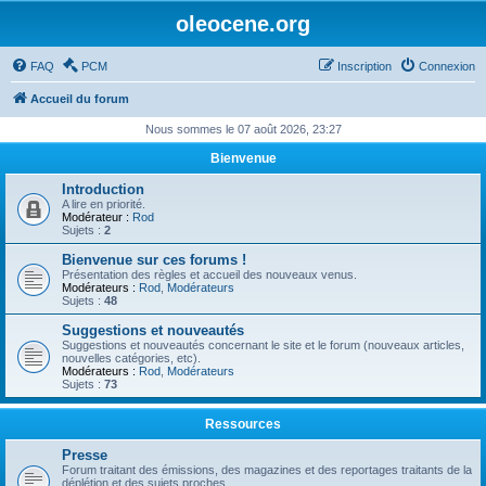
oleocene.org
FAQ
PCM
Inscription
Connexion
Accueil du forum
Nous sommes le 07 août 2026, 23:27
Bienvenue
Introduction
A lire en priorité.
Modérateur :
Rod
Sujets :
2
Bienvenue sur ces forums !
Présentation des règles et accueil des nouveaux venus.
Modérateurs :
Rod
,
Modérateurs
Sujets :
48
Suggestions et nouveautés
Suggestions et nouveautés concernant le site et le forum (nouveaux articles,
nouvelles catégories, etc).
Modérateurs :
Rod
,
Modérateurs
Sujets :
73
Ressources
Presse
Forum traitant des émissions, des magazines et des reportages traitants de la
déplétion et des sujets proches.