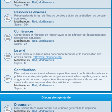
Modérateurs :
Rod
,
Modérateurs
Sujets :
172
Ressources diverses
Présentation de livres, de films ou de sites traitant de la déplétion ou de sujet
connexes.
Modérateurs :
Rod
,
Modérateurs
Sujets :
304
Conférences
Conférences et réunions en rapport avec le pic pétrolier et l'épuisement des
ressources naturelles.
Modérateurs :
Rod
,
Modérateurs
Sujets :
37
Le wiki
Forum dédié aux discussions concernant l'écriture et la modification des
articles du wiki (
http://wiki.oleocene.org
).
Modérateurs :
Rod
,
Modérateurs
Sujets :
8
Contributions
Discussions visant éventuellement à peaufiner avant publication les articles à
publier sur le site principal et à corriger les éventuelles coquilles, ou encore à
suggérer de nouveaux sujets. Attention à ne pas dériver, cela ne doit pas
servir à discuter en profondeur des articles eux mêmes.
Modérateurs :
Rod
,
Modérateurs
Sujets :
4
Discussion générale
Discussion
Discussions libres mais portant sur le thème général de la déplétion.
Modérateurs :
Rod
,
Modérateurs