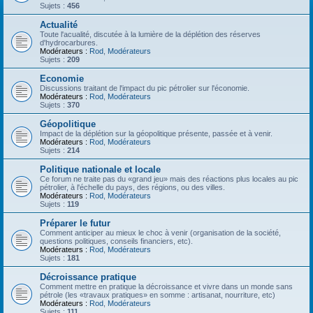
Sujets :
456
Actualité
Toute l'acualité, discutée à la lumière de la déplétion des réserves
d'hydrocarbures.
Modérateurs :
Rod
,
Modérateurs
Sujets :
209
Economie
Discussions traitant de l'impact du pic pétrolier sur l'économie.
Modérateurs :
Rod
,
Modérateurs
Sujets :
370
Géopolitique
Impact de la déplétion sur la géopolitique présente, passée et à venir.
Modérateurs :
Rod
,
Modérateurs
Sujets :
214
Politique nationale et locale
Ce forum ne traite pas du «grand jeu» mais des réactions plus locales au pic
pétrolier, à l'échelle du pays, des régions, ou des villes.
Modérateurs :
Rod
,
Modérateurs
Sujets :
119
Préparer le futur
Comment anticiper au mieux le choc à venir (organisation de la société,
questions politiques, conseils financiers, etc).
Modérateurs :
Rod
,
Modérateurs
Sujets :
181
Décroissance pratique
Comment mettre en pratique la décroissance et vivre dans un monde sans
pétrole (les «travaux pratiques» en somme : artisanat, nourriture, etc)
Modérateurs :
Rod
,
Modérateurs
Sujets :
111