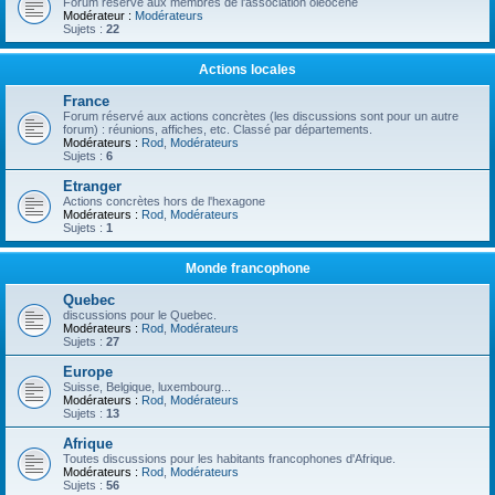
Forum réservé aux membres de l'association oléocène
Modérateur :
Modérateurs
Sujets :
22
Actions locales
France
Forum réservé aux actions concrètes (les discussions sont pour un autre
forum) : réunions, affiches, etc. Classé par départements.
Modérateurs :
Rod
,
Modérateurs
Sujets :
6
Etranger
Actions concrètes hors de l'hexagone
Modérateurs :
Rod
,
Modérateurs
Sujets :
1
Monde francophone
Quebec
discussions pour le Quebec.
Modérateurs :
Rod
,
Modérateurs
Sujets :
27
Europe
Suisse, Belgique, luxembourg...
Modérateurs :
Rod
,
Modérateurs
Sujets :
13
Afrique
Toutes discussions pour les habitants francophones d'Afrique.
Modérateurs :
Rod
,
Modérateurs
Sujets :
56