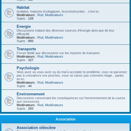
Habitat
Isolation, maisons écologiques, écoconstruction... c'est ici.
Modérateurs :
Rod
,
Modérateurs
Sujets :
128
Energie
Discussions traitant des diverses sources d'énergie ainsi que de leur
efficacité.
Modérateurs :
Rod
,
Modérateurs
Sujets :
800
Transports
Forum dédié aux discussions sur les moyens de transport.
Modérateurs :
Rod
,
Modérateurs
Sujets :
327
Psychologie
Vous avez ou vous avez eu du mal à accepter le problème, vous ne parvenez
pas à convaincre vos proches, vous ne savez pas comment réagir... parlez
en ici.
Modérateurs :
Rod
,
Modérateurs
Sujets :
44
Environnement
Discussions concernant les conséquences sur l'environnement de la course
aux ressources.
Modérateurs :
Rod
,
Modérateurs
Sujets :
293
Association
Association oléocène