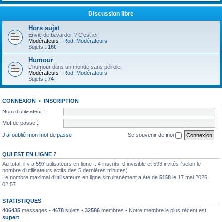
Discussion libre
Hors sujet
Envie de bavarder ? C'est ici.
Modérateurs :
Rod
,
Modérateurs
Sujets :
160
Humour
L'humour dans un monde sans pétrole.
Modérateurs :
Rod
,
Modérateurs
Sujets :
74
CONNEXION
•
INSCRIPTION
Nom d’utilisateur :
Mot de passe :
J’ai oublié mon mot de passe
Se souvenir de moi
QUI EST EN LIGNE ?
Au total, il y a
597
utilisateurs en ligne :: 4 inscrits, 0 invisible et 593 invités (selon le
nombre d’utilisateurs actifs des 5 dernières minutes)
Le nombre maximal d’utilisateurs en ligne simultanément a été de
5158
le 17 mai 2026,
02:57
STATISTIQUES
406435
messages •
4678
sujets •
32586
membres • Notre membre le plus récent est
supert