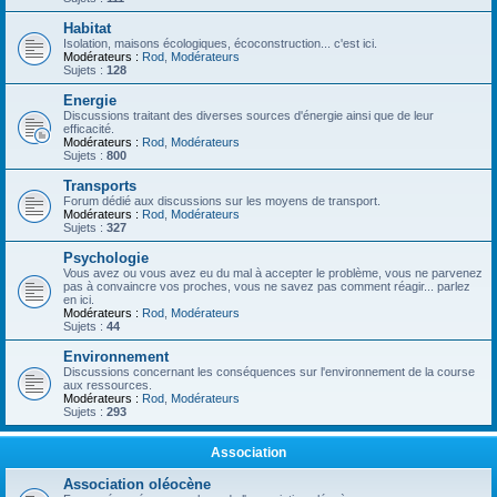
Habitat
Isolation, maisons écologiques, écoconstruction... c'est ici.
Modérateurs :
Rod
,
Modérateurs
Sujets :
128
Energie
Discussions traitant des diverses sources d'énergie ainsi que de leur
efficacité.
Modérateurs :
Rod
,
Modérateurs
Sujets :
800
Transports
Forum dédié aux discussions sur les moyens de transport.
Modérateurs :
Rod
,
Modérateurs
Sujets :
327
Psychologie
Vous avez ou vous avez eu du mal à accepter le problème, vous ne parvenez
pas à convaincre vos proches, vous ne savez pas comment réagir... parlez
en ici.
Modérateurs :
Rod
,
Modérateurs
Sujets :
44
Environnement
Discussions concernant les conséquences sur l'environnement de la course
aux ressources.
Modérateurs :
Rod
,
Modérateurs
Sujets :
293
Association
Association oléocène