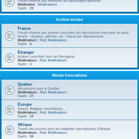
Forum réservé aux membres de l'association oléocène
Modérateur :
Modérateurs
Sujets :
22
Actions locales
France
Forum réservé aux actions concrètes (les discussions sont pour un autre
forum) : réunions, affiches, etc. Classé par départements.
Modérateurs :
Rod
,
Modérateurs
Sujets :
6
Etranger
Actions concrètes hors de l'hexagone
Modérateurs :
Rod
,
Modérateurs
Sujets :
1
Monde francophone
Quebec
discussions pour le Quebec.
Modérateurs :
Rod
,
Modérateurs
Sujets :
27
Europe
Suisse, Belgique, luxembourg...
Modérateurs :
Rod
,
Modérateurs
Sujets :
13
Afrique
Toutes discussions pour les habitants francophones d'Afrique.
Modérateurs :
Rod
,
Modérateurs
Sujets :
56