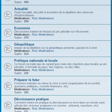
Sujets :
456
Actualité
Toute l'acualité, discutée à la lumière de la déplétion des réserves
d'hydrocarbures.
Modérateurs :
Rod
,
Modérateurs
Sujets :
209
Economie
Discussions traitant de l'impact du pic pétrolier sur l'économie.
Modérateurs :
Rod
,
Modérateurs
Sujets :
370
Géopolitique
Impact de la déplétion sur la géopolitique présente, passée et à venir.
Modérateurs :
Rod
,
Modérateurs
Sujets :
214
Politique nationale et locale
Ce forum ne traite pas du «grand jeu» mais des réactions plus locales au pic
pétrolier, à l'échelle du pays, des régions, ou des villes.
Modérateurs :
Rod
,
Modérateurs
Sujets :
119
Préparer le futur
Comment anticiper au mieux le choc à venir (organisation de la société,
questions politiques, conseils financiers, etc).
Modérateurs :
Rod
,
Modérateurs
Sujets :
181
Décroissance pratique
Comment mettre en pratique la décroissance et vivre dans un monde sans
pétrole (les «travaux pratiques» en somme : artisanat, nourriture, etc)
Modérateurs :
Rod
,
Modérateurs
Sujets :
111