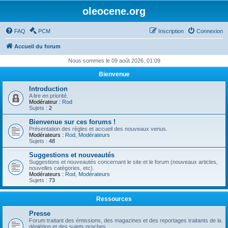
oleocene.org
FAQ
PCM
Inscription
Connexion
Accueil du forum
Nous sommes le 09 août 2026, 01:09
Bienvenue
Introduction
A lire en priorité.
Modérateur :
Rod
Sujets :
2
Bienvenue sur ces forums !
Présentation des règles et accueil des nouveaux venus.
Modérateurs :
Rod
,
Modérateurs
Sujets :
48
Suggestions et nouveautés
Suggestions et nouveautés concernant le site et le forum (nouveaux articles,
nouvelles catégories, etc).
Modérateurs :
Rod
,
Modérateurs
Sujets :
73
Ressources
Presse
Forum traitant des émissions, des magazines et des reportages traitants de la
déplétion et des sujets proches.