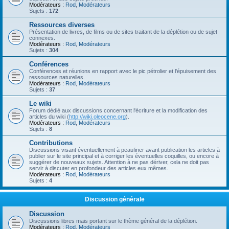
Modérateurs :
Rod
,
Modérateurs
Sujets :
172
Ressources diverses
Présentation de livres, de films ou de sites traitant de la déplétion ou de sujet
connexes.
Modérateurs :
Rod
,
Modérateurs
Sujets :
304
Conférences
Conférences et réunions en rapport avec le pic pétrolier et l'épuisement des
ressources naturelles.
Modérateurs :
Rod
,
Modérateurs
Sujets :
37
Le wiki
Forum dédié aux discussions concernant l'écriture et la modification des
articles du wiki (
http://wiki.oleocene.org
).
Modérateurs :
Rod
,
Modérateurs
Sujets :
8
Contributions
Discussions visant éventuellement à peaufiner avant publication les articles à
publier sur le site principal et à corriger les éventuelles coquilles, ou encore à
suggérer de nouveaux sujets. Attention à ne pas dériver, cela ne doit pas
servir à discuter en profondeur des articles eux mêmes.
Modérateurs :
Rod
,
Modérateurs
Sujets :
4
Discussion générale
Discussion
Discussions libres mais portant sur le thème général de la déplétion.
Modérateurs :
Rod
,
Modérateurs