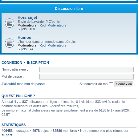
Discussion libre
Hors sujet
Envie de bavarder ? C'est ici.
Modérateurs :
Rod
,
Modérateurs
Sujets :
160
Humour
L'humour dans un monde sans pétrole.
Modérateurs :
Rod
,
Modérateurs
Sujets :
74
CONNEXION
•
INSCRIPTION
Nom d’utilisateur :
Mot de passe :
J’ai oublié mon mot de passe
Se souvenir de moi
QUI EST EN LIGNE ?
Au total, il y a
837
utilisateurs en ligne :: 4 inscrits, 0 invisible et 833 invités (selon le
nombre d’utilisateurs actifs des 5 dernières minutes)
Le nombre maximal d’utilisateurs en ligne simultanément a été de
5158
le 17 mai 2026,
02:57
STATISTIQUES
406453
messages •
4678
sujets •
32586
membres • Notre membre le plus récent est
supert