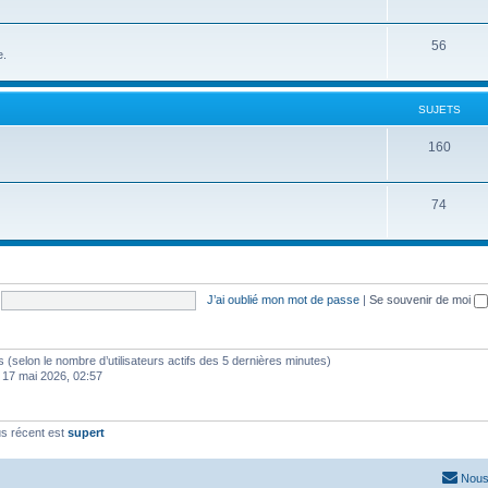
56
e.
SUJETS
160
74
J’ai oublié mon mot de passe
|
Se souvenir de moi
ités (selon le nombre d’utilisateurs actifs des 5 dernières minutes)
 17 mai 2026, 02:57
s récent est
supert
Nous