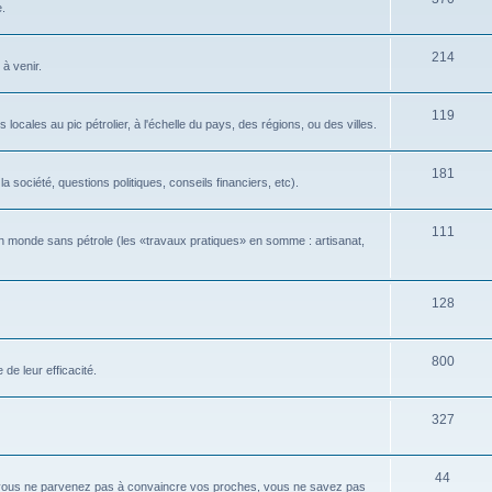
e.
214
 à venir.
119
locales au pic pétrolier, à l'échelle du pays, des régions, ou des villes.
181
 société, questions politiques, conseils financiers, etc).
111
n monde sans pétrole (les «travaux pratiques» en somme : artisanat,
128
800
de leur efficacité.
327
44
 vous ne parvenez pas à convaincre vos proches, vous ne savez pas