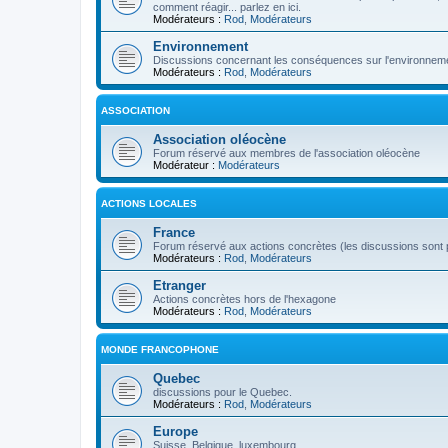
comment réagir... parlez en ici.
Modérateurs :
Rod
,
Modérateurs
Environnement
Discussions concernant les conséquences sur l'environneme
Modérateurs :
Rod
,
Modérateurs
ASSOCIATION
Association oléocène
Forum réservé aux membres de l'association oléocène
Modérateur :
Modérateurs
ACTIONS LOCALES
France
Forum réservé aux actions concrètes (les discussions sont p
Modérateurs :
Rod
,
Modérateurs
Etranger
Actions concrètes hors de l'hexagone
Modérateurs :
Rod
,
Modérateurs
MONDE FRANCOPHONE
Quebec
discussions pour le Quebec.
Modérateurs :
Rod
,
Modérateurs
Europe
Suisse, Belgique, luxembourg...