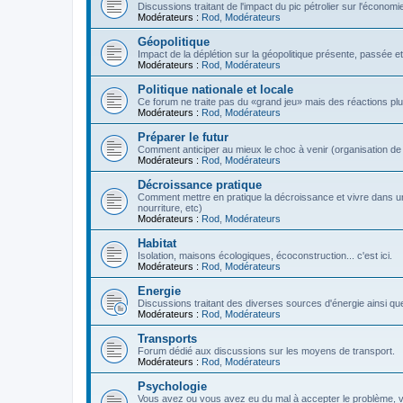
Discussions traitant de l'impact du pic pétrolier sur l'économi
Modérateurs :
Rod
,
Modérateurs
Géopolitique
Impact de la déplétion sur la géopolitique présente, passée et
Modérateurs :
Rod
,
Modérateurs
Politique nationale et locale
Ce forum ne traite pas du «grand jeu» mais des réactions plus 
Modérateurs :
Rod
,
Modérateurs
Préparer le futur
Comment anticiper au mieux le choc à venir (organisation de la
Modérateurs :
Rod
,
Modérateurs
Décroissance pratique
Comment mettre en pratique la décroissance et vivre dans u
nourriture, etc)
Modérateurs :
Rod
,
Modérateurs
Habitat
Isolation, maisons écologiques, écoconstruction... c'est ici.
Modérateurs :
Rod
,
Modérateurs
Energie
Discussions traitant des diverses sources d'énergie ainsi que 
Modérateurs :
Rod
,
Modérateurs
Transports
Forum dédié aux discussions sur les moyens de transport.
Modérateurs :
Rod
,
Modérateurs
Psychologie
Vous avez ou vous avez eu du mal à accepter le problème,