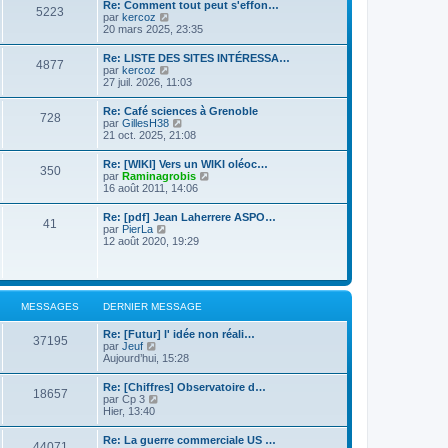
d
Re: Comment tout peut s'effon…
e
e
5223
e
C
par
kercoz
r
r
r
o
20 mars 2025, 23:35
l
m
n
n
e
e
i
s
d
s
Re: LISTE DES SITES INTÉRESSA…
e
4877
u
e
s
C
par
kercoz
r
l
r
a
o
27 juil. 2026, 11:03
m
t
n
g
n
e
e
i
e
s
s
Re: Café sciences à Grenoble
r
e
728
u
s
C
par
GillesH38
l
r
l
a
o
21 oct. 2025, 21:08
e
m
t
g
n
d
e
e
e
s
e
s
Re: [WIKI] Vers un WIKI oléoc…
r
350
u
r
s
C
par
Raminagrobis
l
l
n
a
o
16 août 2011, 14:06
e
t
i
g
n
d
e
e
e
s
e
Re: [pdf] Jean Laherrere ASPO…
r
r
41
u
r
C
par
PierLa
l
m
l
n
o
12 août 2020, 19:29
e
e
t
i
n
d
s
e
e
s
e
s
r
r
u
r
a
l
m
l
n
g
e
e
t
i
e
MESSAGES
DERNIER MESSAGE
d
s
e
e
e
s
r
r
r
a
Re: [Futur] l' idée non réali…
l
m
37195
n
C
g
par
Jeuf
e
e
i
o
e
Aujourd’hui, 15:28
d
s
e
n
e
s
r
s
r
a
Re: [Chiffres] Observatoire d…
m
18657
u
n
C
g
par
Cp 3
e
l
i
o
e
Hier, 13:40
s
t
e
n
s
e
r
s
a
Re: La guerre commerciale US …
r
m
44071
u