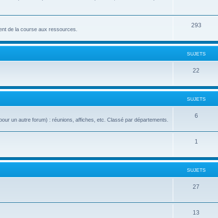
293
nt de la course aux ressources.
SUJETS
22
SUJETS
6
our un autre forum) : réunions, affiches, etc. Classé par départements.
1
SUJETS
27
13