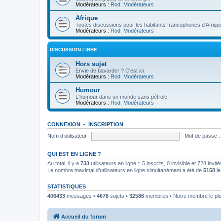
Modérateurs :
Rod
,
Modérateurs
Afrique
Toutes discussions pour les habitants francophones d'Afriqu
Modérateurs :
Rod
,
Modérateurs
DISCUSSION LIBRE
Hors sujet
Envie de bavarder ? C'est ici.
Modérateurs :
Rod
,
Modérateurs
Humour
L'humour dans un monde sans pétrole.
Modérateurs :
Rod
,
Modérateurs
CONNEXION
•
INSCRIPTION
Nom d’utilisateur :
Mot de passe :
QUI EST EN LIGNE ?
Au total, il y a
733
utilisateurs en ligne :: 5 inscrits, 0 invisible et 728 inv
Le nombre maximal d’utilisateurs en ligne simultanément a été de
5158
le
STATISTIQUES
406433
messages •
4678
sujets •
32586
membres • Notre membre le plu
Accueil du forum