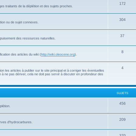
172
s traitants de la déplétion et des sujets proches.
304
létion ou de sujet connexes.
37
'épuisement des ressources naturelles.
8
cation des articles du wiki (
http://wiki.oleocene.org
).
4
 les articles à publier sur le site principal et à corriger les éventuelles
 à ne pas dériver, cela ne doit pas servir à discuter en profondeur des
SUJETS
456
plétion.
209
serves d'hydrocarbures.
370