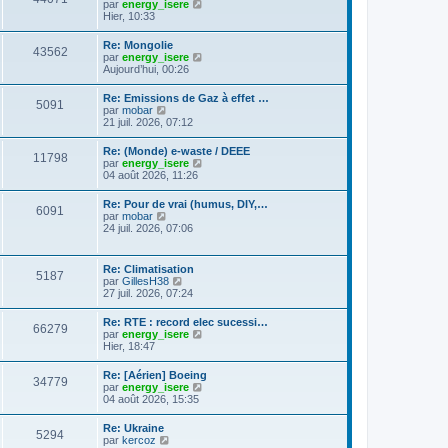
C
g
par
energy_isere
l
e
l
o
e
Hier, 10:33
e
s
t
n
d
s
e
s
e
a
Re: Mongolie
r
43562
u
r
g
C
par
energy_isere
l
l
n
e
o
Aujourd’hui, 00:26
e
t
i
n
d
e
e
s
e
Re: Emissions de Gaz à effet …
r
r
5091
u
r
C
par
mobar
l
m
l
n
o
21 juil. 2026, 07:12
e
e
t
i
n
d
s
e
e
s
e
s
Re: (Monde) e-waste / DEEE
r
r
11798
u
r
a
C
par
energy_isere
l
m
l
n
g
o
04 août 2026, 11:26
e
e
t
i
e
n
d
s
e
e
s
e
s
Re: Pour de vrai (humus, DIY,…
r
r
6091
u
r
a
C
par
mobar
l
m
l
n
g
o
24 juil. 2026, 07:06
e
e
t
i
e
n
d
s
e
e
s
e
s
r
r
u
r
a
Re: Climatisation
l
m
5187
l
n
g
C
par
GillesH38
e
e
t
i
e
o
27 juil. 2026, 07:24
d
s
e
e
n
e
s
r
r
s
r
a
Re: RTE : record elec sucessi…
l
m
66279
u
n
g
C
par
energy_isere
e
e
l
i
e
o
Hier, 18:47
d
s
t
e
n
e
s
e
r
s
r
a
Re: [Aérien] Boeing
r
m
34779
u
n
g
C
par
energy_isere
l
e
l
i
e
o
04 août 2026, 15:35
e
s
t
e
n
d
s
e
r
s
e
a
Re: Ukraine
r
m
5294
u
r
g
C
par
kercoz
l
e
l