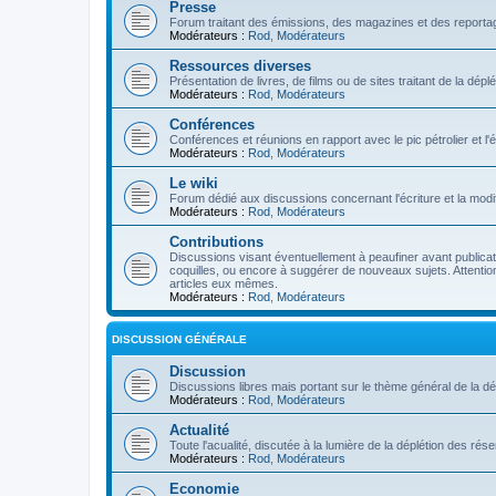
Presse
Forum traitant des émissions, des magazines et des reportage
Modérateurs :
Rod
,
Modérateurs
Ressources diverses
Présentation de livres, de films ou de sites traitant de la dép
Modérateurs :
Rod
,
Modérateurs
Conférences
Conférences et réunions en rapport avec le pic pétrolier et l
Modérateurs :
Rod
,
Modérateurs
Le wiki
Forum dédié aux discussions concernant l'écriture et la modifi
Modérateurs :
Rod
,
Modérateurs
Contributions
Discussions visant éventuellement à peaufiner avant publication
coquilles, ou encore à suggérer de nouveaux sujets. Attention
articles eux mêmes.
Modérateurs :
Rod
,
Modérateurs
DISCUSSION GÉNÉRALE
Discussion
Discussions libres mais portant sur le thème général de la dé
Modérateurs :
Rod
,
Modérateurs
Actualité
Toute l'acualité, discutée à la lumière de la déplétion des ré
Modérateurs :
Rod
,
Modérateurs
Economie