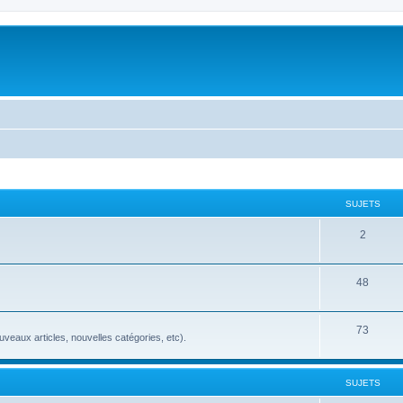
SUJETS
2
48
73
veaux articles, nouvelles catégories, etc).
SUJETS