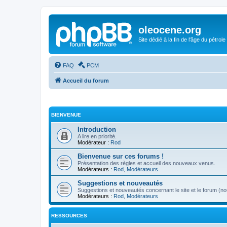
oleocene.org
Site dédié à la fin de l'âge du pétrole
FAQ
PCM
Accueil du forum
BIENVENUE
Introduction
A lire en priorité.
Modérateur :
Rod
Bienvenue sur ces forums !
Présentation des règles et accueil des nouveaux venus.
Modérateurs :
Rod
,
Modérateurs
Suggestions et nouveautés
Suggestions et nouveautés concernant le site et le forum (nou
Modérateurs :
Rod
,
Modérateurs
RESSOURCES