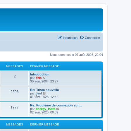
Inscription
Connexion
Nous sommes le 07 août 2026, 22:04
MESSAGES
DERNIER MESSAGE
Introduction
2
C
par
Eric
o
30 août 2004, 23:27
n
s
Re: Triste nouvelle
2808
u
C
par
Jeuf
l
o
01 févr. 2026, 12:42
t
n
e
s
Re: Problème de connexion sur…
r
1977
u
C
par
energy_isere
l
l
o
02 août 2026, 00:39
e
t
n
d
e
s
e
r
u
r
MESSAGES
DERNIER MESSAGE
l
l
n
e
t
i