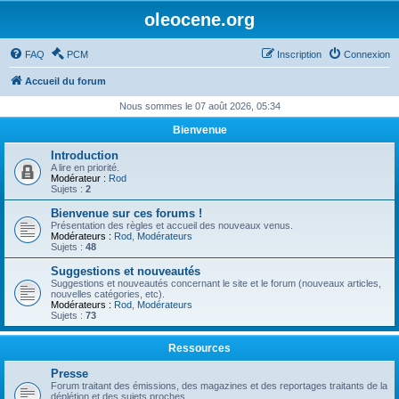
oleocene.org
FAQ
PCM
Inscription
Connexion
Accueil du forum
Nous sommes le 07 août 2026, 05:34
Bienvenue
Introduction
A lire en priorité.
Modérateur :
Rod
Sujets :
2
Bienvenue sur ces forums !
Présentation des règles et accueil des nouveaux venus.
Modérateurs :
Rod
,
Modérateurs
Sujets :
48
Suggestions et nouveautés
Suggestions et nouveautés concernant le site et le forum (nouveaux articles,
nouvelles catégories, etc).
Modérateurs :
Rod
,
Modérateurs
Sujets :
73
Ressources
Presse
Forum traitant des émissions, des magazines et des reportages traitants de la
déplétion et des sujets proches.