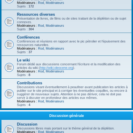
Modérateurs :
Rod
,
Modérateurs
Sujets :
172
Ressources diverses
Présentation de livres, de films ou de sites traitant de la déplétion ou de sujet
connexes.
Modérateurs :
Rod
,
Modérateurs
Sujets :
304
Conférences
Conférences et réunions en rapport avec le pic pétrolier et l'épuisement des
ressources naturelles.
Modérateurs :
Rod
,
Modérateurs
Sujets :
37
Le wiki
Forum dédié aux discussions concernant l'écriture et la modification des
articles du wiki (
http://wiki.oleocene.org
).
Modérateurs :
Rod
,
Modérateurs
Sujets :
8
Contributions
Discussions visant éventuellement à peaufiner avant publication les articles à
publier sur le site principal et à corriger les éventuelles coquilles, ou encore à
suggérer de nouveaux sujets. Attention à ne pas dériver, cela ne doit pas
servir à discuter en profondeur des articles eux mêmes.
Modérateurs :
Rod
,
Modérateurs
Sujets :
4
Discussion générale
Discussion
Discussions libres mais portant sur le thème général de la déplétion.
Modérateurs :
Rod
,
Modérateurs