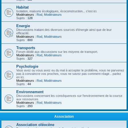
Habitat
Isolation, maisons écologiques, écoconstruction... c'est ici.
Modérateurs :
Rod
,
Modérateurs
Sujets :
128
Energie
Discussions traitant des diverses sources d'énergie ainsi que de leur
efficacité.
Modérateurs :
Rod
,
Modérateurs
Sujets :
800
Transports
Forum dédié aux discussions sur les moyens de transport.
Modérateurs :
Rod
,
Modérateurs
Sujets :
327
Psychologie
Vous avez ou vous avez eu du mal à accepter le problème, vous ne parvenez
pas à convaincre vos proches, vous ne savez pas comment réagir... parlez
en ici.
Modérateurs :
Rod
,
Modérateurs
Sujets :
44
Environnement
Discussions concernant les conséquences sur l'environnement de la course
aux ressources.
Modérateurs :
Rod
,
Modérateurs
Sujets :
293
Association
Association oléocène