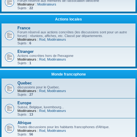
Forum réservé aux membres de l'association oléocène
Modérateur :
Modérateurs
Sujets :
22
Actions locales
France
Forum réservé aux actions concrètes (les discussions sont pour un autre
forum) : réunions, affiches, etc. Classé par départements.
Modérateurs :
Rod
,
Modérateurs
Sujets :
6
Etranger
Actions concrètes hors de l'hexagone
Modérateurs :
Rod
,
Modérateurs
Sujets :
1
Monde francophone
Quebec
discussions pour le Quebec.
Modérateurs :
Rod
,
Modérateurs
Sujets :
27
Europe
Suisse, Belgique, luxembourg...
Modérateurs :
Rod
,
Modérateurs
Sujets :
13
Afrique
Toutes discussions pour les habitants francophones d'Afrique.
Modérateurs :
Rod
,
Modérateurs
Sujets :
56