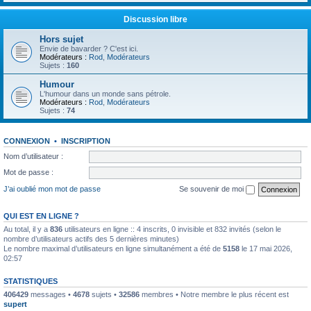
Discussion libre
Hors sujet
Envie de bavarder ? C'est ici.
Modérateurs :
Rod
,
Modérateurs
Sujets :
160
Humour
L'humour dans un monde sans pétrole.
Modérateurs :
Rod
,
Modérateurs
Sujets :
74
CONNEXION
•
INSCRIPTION
Nom d’utilisateur :
Mot de passe :
J’ai oublié mon mot de passe
Se souvenir de moi
QUI EST EN LIGNE ?
Au total, il y a
836
utilisateurs en ligne :: 4 inscrits, 0 invisible et 832 invités (selon le
nombre d’utilisateurs actifs des 5 dernières minutes)
Le nombre maximal d’utilisateurs en ligne simultanément a été de
5158
le 17 mai 2026,
02:57
STATISTIQUES
406429
messages •
4678
sujets •
32586
membres • Notre membre le plus récent est
supert