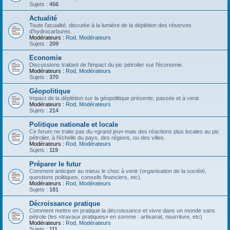
Sujets :
456
Actualité
Toute l'acualité, discutée à la lumière de la déplétion des réserves
d'hydrocarbures.
Modérateurs :
Rod
,
Modérateurs
Sujets :
209
Economie
Discussions traitant de l'impact du pic pétrolier sur l'économie.
Modérateurs :
Rod
,
Modérateurs
Sujets :
370
Géopolitique
Impact de la déplétion sur la géopolitique présente, passée et à venir.
Modérateurs :
Rod
,
Modérateurs
Sujets :
214
Politique nationale et locale
Ce forum ne traite pas du «grand jeu» mais des réactions plus locales au pic
pétrolier, à l'échelle du pays, des régions, ou des villes.
Modérateurs :
Rod
,
Modérateurs
Sujets :
119
Préparer le futur
Comment anticiper au mieux le choc à venir (organisation de la société,
questions politiques, conseils financiers, etc).
Modérateurs :
Rod
,
Modérateurs
Sujets :
181
Décroissance pratique
Comment mettre en pratique la décroissance et vivre dans un monde sans
pétrole (les «travaux pratiques» en somme : artisanat, nourriture, etc)
Modérateurs :
Rod
,
Modérateurs
Sujets :
111