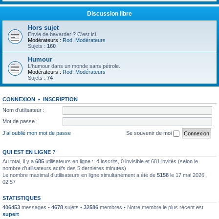
Discussion libre
Hors sujet
Envie de bavarder ? C'est ici.
Modérateurs :
Rod
,
Modérateurs
Sujets :
160
Humour
L'humour dans un monde sans pétrole.
Modérateurs :
Rod
,
Modérateurs
Sujets :
74
CONNEXION
•
INSCRIPTION
Nom d’utilisateur :
Mot de passe :
J’ai oublié mon mot de passe
Se souvenir de moi
QUI EST EN LIGNE ?
Au total, il y a
685
utilisateurs en ligne :: 4 inscrits, 0 invisible et 681 invités (selon le
nombre d’utilisateurs actifs des 5 dernières minutes)
Le nombre maximal d’utilisateurs en ligne simultanément a été de
5158
le 17 mai 2026,
02:57
STATISTIQUES
406453
messages •
4678
sujets •
32586
membres • Notre membre le plus récent est
supert