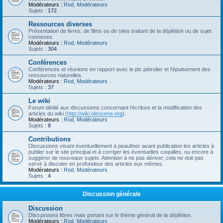
Modérateurs :
Rod
,
Modérateurs
Sujets :
172
Ressources diverses
Présentation de livres, de films ou de sites traitant de la déplétion ou de sujet
connexes.
Modérateurs :
Rod
,
Modérateurs
Sujets :
304
Conférences
Conférences et réunions en rapport avec le pic pétrolier et l'épuisement des
ressources naturelles.
Modérateurs :
Rod
,
Modérateurs
Sujets :
37
Le wiki
Forum dédié aux discussions concernant l'écriture et la modification des
articles du wiki (
http://wiki.oleocene.org
).
Modérateurs :
Rod
,
Modérateurs
Sujets :
8
Contributions
Discussions visant éventuellement à peaufiner avant publication les articles à
publier sur le site principal et à corriger les éventuelles coquilles, ou encore à
suggérer de nouveaux sujets. Attention à ne pas dériver, cela ne doit pas
servir à discuter en profondeur des articles eux mêmes.
Modérateurs :
Rod
,
Modérateurs
Sujets :
4
Discussion générale
Discussion
Discussions libres mais portant sur le thème général de la déplétion.
Modérateurs :
Rod
,
Modérateurs