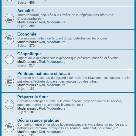
Sujets :
456
Actualité
Toute l'acualité, discutée à la lumière de la déplétion des réserves
d'hydrocarbures.
Modérateurs :
Rod
,
Modérateurs
Sujets :
209
Economie
Discussions traitant de l'impact du pic pétrolier sur l'économie.
Modérateurs :
Rod
,
Modérateurs
Sujets :
370
Géopolitique
Impact de la déplétion sur la géopolitique présente, passée et à venir.
Modérateurs :
Rod
,
Modérateurs
Sujets :
214
Politique nationale et locale
Ce forum ne traite pas du «grand jeu» mais des réactions plus locales au pic
pétrolier, à l'échelle du pays, des régions, ou des villes.
Modérateurs :
Rod
,
Modérateurs
Sujets :
119
Préparer le futur
Comment anticiper au mieux le choc à venir (organisation de la société,
questions politiques, conseils financiers, etc).
Modérateurs :
Rod
,
Modérateurs
Sujets :
181
Décroissance pratique
Comment mettre en pratique la décroissance et vivre dans un monde sans
pétrole (les «travaux pratiques» en somme : artisanat, nourriture, etc)
Modérateurs :
Rod
,
Modérateurs
Sujets :
111