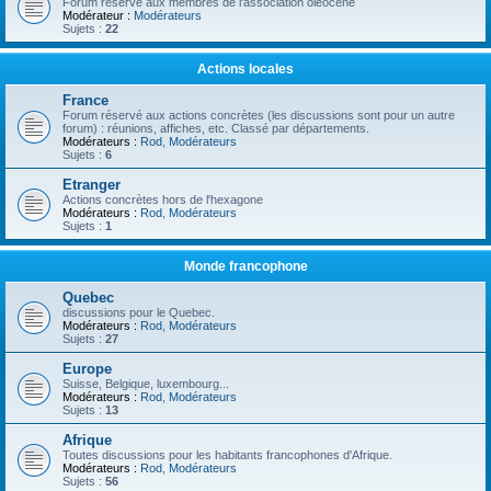
Forum réservé aux membres de l'association oléocène
Modérateur :
Modérateurs
Sujets :
22
Actions locales
France
Forum réservé aux actions concrètes (les discussions sont pour un autre
forum) : réunions, affiches, etc. Classé par départements.
Modérateurs :
Rod
,
Modérateurs
Sujets :
6
Etranger
Actions concrètes hors de l'hexagone
Modérateurs :
Rod
,
Modérateurs
Sujets :
1
Monde francophone
Quebec
discussions pour le Quebec.
Modérateurs :
Rod
,
Modérateurs
Sujets :
27
Europe
Suisse, Belgique, luxembourg...
Modérateurs :
Rod
,
Modérateurs
Sujets :
13
Afrique
Toutes discussions pour les habitants francophones d'Afrique.
Modérateurs :
Rod
,
Modérateurs
Sujets :
56