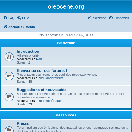
oleocene.org
FAQ
PCM
Inscription
Connexion
Accueil du forum
Nous sommes le 09 août 2026, 04:33
Bienvenue
Introduction
A lire en priorité.
Modérateur :
Rod
Sujets :
2
Bienvenue sur ces forums !
Présentation des règles et accueil des nouveaux venus.
Modérateurs :
Rod
,
Modérateurs
Sujets :
48
Suggestions et nouveautés
Suggestions et nouveautés concernant le site et le forum (nouveaux articles,
nouvelles catégories, etc).
Modérateurs :
Rod
,
Modérateurs
Sujets :
73
Ressources
Presse
Forum traitant des émissions, des magazines et des reportages traitants de la
déplétion et des sujets proches.