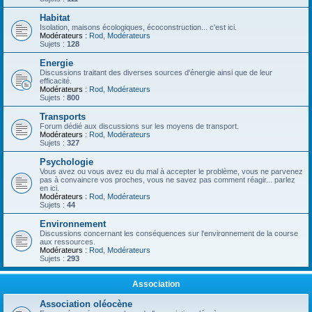
Habitat
Isolation, maisons écologiques, écoconstruction... c'est ici.
Modérateurs :
Rod
,
Modérateurs
Sujets :
128
Energie
Discussions traitant des diverses sources d'énergie ainsi que de leur
efficacité.
Modérateurs :
Rod
,
Modérateurs
Sujets :
800
Transports
Forum dédié aux discussions sur les moyens de transport.
Modérateurs :
Rod
,
Modérateurs
Sujets :
327
Psychologie
Vous avez ou vous avez eu du mal à accepter le problème, vous ne parvenez
pas à convaincre vos proches, vous ne savez pas comment réagir... parlez
en ici.
Modérateurs :
Rod
,
Modérateurs
Sujets :
44
Environnement
Discussions concernant les conséquences sur l'environnement de la course
aux ressources.
Modérateurs :
Rod
,
Modérateurs
Sujets :
293
Association
Association oléocène