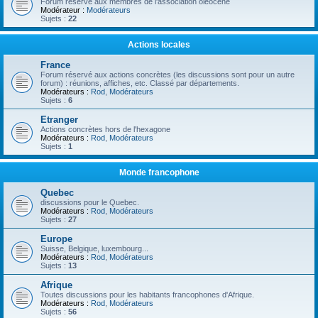
Forum réservé aux membres de l'association oléocène
Modérateur :
Modérateurs
Sujets :
22
Actions locales
France
Forum réservé aux actions concrètes (les discussions sont pour un autre
forum) : réunions, affiches, etc. Classé par départements.
Modérateurs :
Rod
,
Modérateurs
Sujets :
6
Etranger
Actions concrètes hors de l'hexagone
Modérateurs :
Rod
,
Modérateurs
Sujets :
1
Monde francophone
Quebec
discussions pour le Quebec.
Modérateurs :
Rod
,
Modérateurs
Sujets :
27
Europe
Suisse, Belgique, luxembourg...
Modérateurs :
Rod
,
Modérateurs
Sujets :
13
Afrique
Toutes discussions pour les habitants francophones d'Afrique.
Modérateurs :
Rod
,
Modérateurs
Sujets :
56