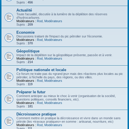
Sujets :
456
Actualité
Toute l'acualité, discutée à la lumière de la déplétion des réserves
d'hydrocarbures.
Modérateurs :
Rod
,
Modérateurs
Sujets :
209
Economie
Discussions traitant de l'impact du pic pétrolier sur l'économie.
Modérateurs :
Rod
,
Modérateurs
Sujets :
370
Géopolitique
Impact de la déplétion sur la géopolitique présente, passée et à venir.
Modérateurs :
Rod
,
Modérateurs
Sujets :
214
Politique nationale et locale
Ce forum ne traite pas du «grand jeu» mais des réactions plus locales au pic
pétrolier, à l'échelle du pays, des régions, ou des villes.
Modérateurs :
Rod
,
Modérateurs
Sujets :
119
Préparer le futur
Comment anticiper au mieux le choc à venir (organisation de la société,
questions politiques, conseils financiers, etc).
Modérateurs :
Rod
,
Modérateurs
Sujets :
181
Décroissance pratique
Comment mettre en pratique la décroissance et vivre dans un monde sans
pétrole (les «travaux pratiques» en somme : artisanat, nourriture, etc)
Modérateurs :
Rod
,
Modérateurs
Sujets :
111