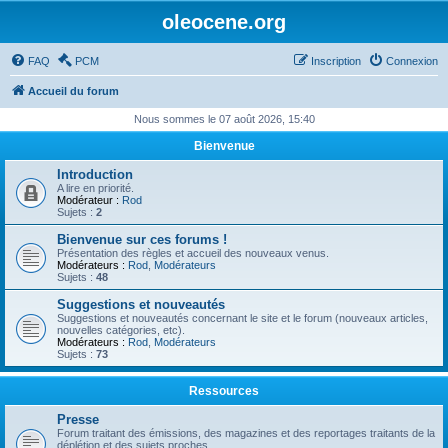
oleocene.org
FAQ
PCM
Inscription
Connexion
Accueil du forum
Nous sommes le 07 août 2026, 15:40
Bienvenue
Introduction
A lire en priorité.
Modérateur :
Rod
Sujets :
2
Bienvenue sur ces forums !
Présentation des règles et accueil des nouveaux venus.
Modérateurs :
Rod
,
Modérateurs
Sujets :
48
Suggestions et nouveautés
Suggestions et nouveautés concernant le site et le forum (nouveaux articles,
nouvelles catégories, etc).
Modérateurs :
Rod
,
Modérateurs
Sujets :
73
Ressources
Presse
Forum traitant des émissions, des magazines et des reportages traitants de la
déplétion et des sujets proches.