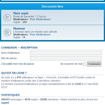
Discussion libre
Hors sujet
Envie de bavarder ? C'est ici.
Modérateurs :
Rod
,
Modérateurs
Sujets :
160
Humour
L'humour dans un monde sans pétrole.
Modérateurs :
Rod
,
Modérateurs
Sujets :
74
CONNEXION
•
INSCRIPTION
Nom d’utilisateur :
Mot de passe :
J’ai oublié mon mot de passe
Se souvenir de moi
QUI EST EN LIGNE ?
Au total, il y a
876
utilisateurs en ligne :: 4 inscrits, 0 invisible et 872 invités (selon le
nombre d’utilisateurs actifs des 5 dernières minutes)
Le nombre maximal d’utilisateurs en ligne simultanément a été de
5158
le 17 mai 2026,
02:57
STATISTIQUES
406433
messages •
4678
sujets •
32586
membres • Notre membre le plus récent est
supert