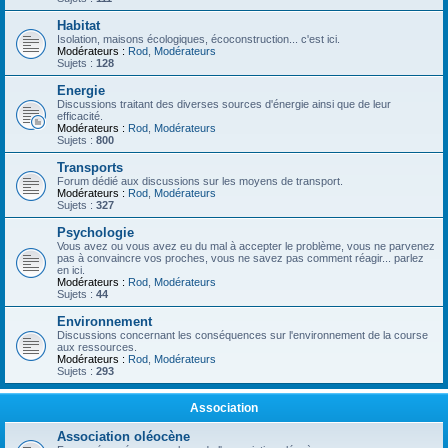
Habitat
Isolation, maisons écologiques, écoconstruction... c'est ici.
Modérateurs :
Rod
,
Modérateurs
Sujets :
128
Energie
Discussions traitant des diverses sources d'énergie ainsi que de leur
efficacité.
Modérateurs :
Rod
,
Modérateurs
Sujets :
800
Transports
Forum dédié aux discussions sur les moyens de transport.
Modérateurs :
Rod
,
Modérateurs
Sujets :
327
Psychologie
Vous avez ou vous avez eu du mal à accepter le problème, vous ne parvenez
pas à convaincre vos proches, vous ne savez pas comment réagir... parlez
en ici.
Modérateurs :
Rod
,
Modérateurs
Sujets :
44
Environnement
Discussions concernant les conséquences sur l'environnement de la course
aux ressources.
Modérateurs :
Rod
,
Modérateurs
Sujets :
293
Association
Association oléocène