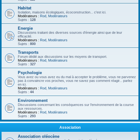
Habitat
Isolation, maisons écologiques, écoconstruction... c'est ici.
Modérateurs :
Rod
,
Modérateurs
Sujets :
128
Energie
Discussions traitant des diverses sources d'énergie ainsi que de leur
efficacité.
Modérateurs :
Rod
,
Modérateurs
Sujets :
800
Transports
Forum dédié aux discussions sur les moyens de transport.
Modérateurs :
Rod
,
Modérateurs
Sujets :
327
Psychologie
Vous avez ou vous avez eu du mal à accepter le problème, vous ne parvenez
pas à convaincre vos proches, vous ne savez pas comment réagir... parlez
en ici.
Modérateurs :
Rod
,
Modérateurs
Sujets :
44
Environnement
Discussions concernant les conséquences sur l'environnement de la course
aux ressources.
Modérateurs :
Rod
,
Modérateurs
Sujets :
293
Association
Association oléocène