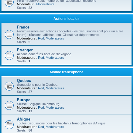
Forum réservé aux membres de l'association oléocène
Modérateur :
Modérateurs
Sujets :
22
Actions locales
France
Forum réservé aux actions concrètes (les discussions sont pour un autre
forum) : réunions, affiches, etc. Classé par départements.
Modérateurs :
Rod
,
Modérateurs
Sujets :
6
Etranger
Actions concrètes hors de l'hexagone
Modérateurs :
Rod
,
Modérateurs
Sujets :
1
Monde francophone
Quebec
discussions pour le Quebec.
Modérateurs :
Rod
,
Modérateurs
Sujets :
27
Europe
Suisse, Belgique, luxembourg...
Modérateurs :
Rod
,
Modérateurs
Sujets :
13
Afrique
Toutes discussions pour les habitants francophones d'Afrique.
Modérateurs :
Rod
,
Modérateurs
Sujets :
56