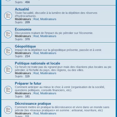
Sujets :
456
Actualité
Toute l'acualité, discutée à la lumière de la déplétion des réserves
d'hydrocarbures.
Modérateurs :
Rod
,
Modérateurs
Sujets :
209
Economie
Discussions traitant de l'impact du pic pétrolier sur l'économie.
Modérateurs :
Rod
,
Modérateurs
Sujets :
370
Géopolitique
Impact de la déplétion sur la géopolitique présente, passée et à venir.
Modérateurs :
Rod
,
Modérateurs
Sujets :
214
Politique nationale et locale
Ce forum ne traite pas du «grand jeu» mais des réactions plus locales au pic
pétrolier, à l'échelle du pays, des régions, ou des villes.
Modérateurs :
Rod
,
Modérateurs
Sujets :
119
Préparer le futur
Comment anticiper au mieux le choc à venir (organisation de la société,
questions politiques, conseils financiers, etc).
Modérateurs :
Rod
,
Modérateurs
Sujets :
181
Décroissance pratique
Comment mettre en pratique la décroissance et vivre dans un monde sans
pétrole (les «travaux pratiques» en somme : artisanat, nourriture, etc)
Modérateurs :
Rod
,
Modérateurs
Sujets :
111