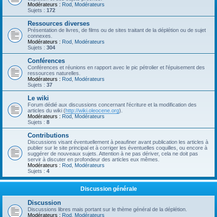
Modérateurs :
Rod
,
Modérateurs
Sujets :
172
Ressources diverses
Présentation de livres, de films ou de sites traitant de la déplétion ou de sujet
connexes.
Modérateurs :
Rod
,
Modérateurs
Sujets :
304
Conférences
Conférences et réunions en rapport avec le pic pétrolier et l'épuisement des
ressources naturelles.
Modérateurs :
Rod
,
Modérateurs
Sujets :
37
Le wiki
Forum dédié aux discussions concernant l'écriture et la modification des
articles du wiki (
http://wiki.oleocene.org
).
Modérateurs :
Rod
,
Modérateurs
Sujets :
8
Contributions
Discussions visant éventuellement à peaufiner avant publication les articles à
publier sur le site principal et à corriger les éventuelles coquilles, ou encore à
suggérer de nouveaux sujets. Attention à ne pas dériver, cela ne doit pas
servir à discuter en profondeur des articles eux mêmes.
Modérateurs :
Rod
,
Modérateurs
Sujets :
4
Discussion générale
Discussion
Discussions libres mais portant sur le thème général de la déplétion.
Modérateurs :
Rod
,
Modérateurs