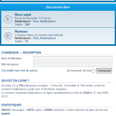
Discussion libre
Hors sujet
Envie de bavarder ? C'est ici.
Modérateurs :
Rod
,
Modérateurs
Sujets :
160
Humour
L'humour dans un monde sans pétrole.
Modérateurs :
Rod
,
Modérateurs
Sujets :
74
CONNEXION
•
INSCRIPTION
Nom d’utilisateur :
Mot de passe :
J’ai oublié mon mot de passe
Se souvenir de moi
QUI EST EN LIGNE ?
Au total, il y a
794
utilisateurs en ligne :: 4 inscrits, 0 invisible et 790 invités (selon le
nombre d’utilisateurs actifs des 5 dernières minutes)
Le nombre maximal d’utilisateurs en ligne simultanément a été de
5158
le 17 mai 2026,
02:57
STATISTIQUES
406431
messages •
4678
sujets •
32586
membres • Notre membre le plus récent est
supert