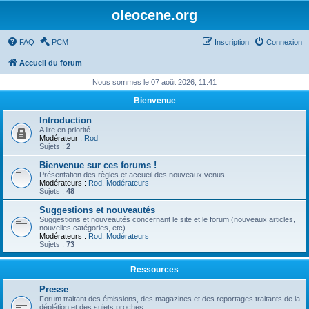
oleocene.org
FAQ
PCM
Inscription
Connexion
Accueil du forum
Nous sommes le 07 août 2026, 11:41
Bienvenue
Introduction
A lire en priorité.
Modérateur :
Rod
Sujets :
2
Bienvenue sur ces forums !
Présentation des règles et accueil des nouveaux venus.
Modérateurs :
Rod
,
Modérateurs
Sujets :
48
Suggestions et nouveautés
Suggestions et nouveautés concernant le site et le forum (nouveaux articles,
nouvelles catégories, etc).
Modérateurs :
Rod
,
Modérateurs
Sujets :
73
Ressources
Presse
Forum traitant des émissions, des magazines et des reportages traitants de la
déplétion et des sujets proches.