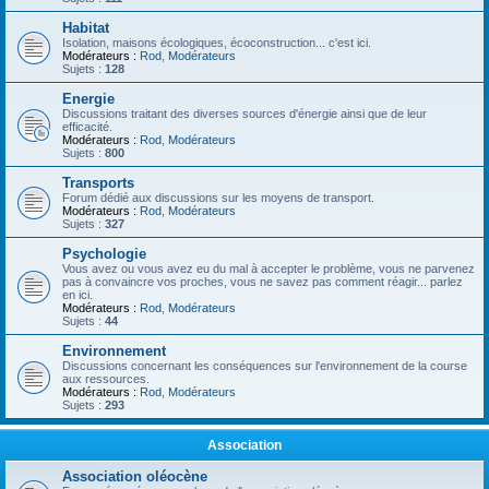
Habitat
Isolation, maisons écologiques, écoconstruction... c'est ici.
Modérateurs :
Rod
,
Modérateurs
Sujets :
128
Energie
Discussions traitant des diverses sources d'énergie ainsi que de leur
efficacité.
Modérateurs :
Rod
,
Modérateurs
Sujets :
800
Transports
Forum dédié aux discussions sur les moyens de transport.
Modérateurs :
Rod
,
Modérateurs
Sujets :
327
Psychologie
Vous avez ou vous avez eu du mal à accepter le problème, vous ne parvenez
pas à convaincre vos proches, vous ne savez pas comment réagir... parlez
en ici.
Modérateurs :
Rod
,
Modérateurs
Sujets :
44
Environnement
Discussions concernant les conséquences sur l'environnement de la course
aux ressources.
Modérateurs :
Rod
,
Modérateurs
Sujets :
293
Association
Association oléocène