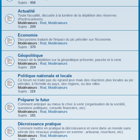
Sujets :
456
Actualité
Toute l'acualité, discutée à la lumière de la déplétion des réserves
d'hydrocarbures.
Modérateurs :
Rod
,
Modérateurs
Sujets :
209
Economie
Discussions traitant de l'impact du pic pétrolier sur l'économie.
Modérateurs :
Rod
,
Modérateurs
Sujets :
370
Géopolitique
Impact de la déplétion sur la géopolitique présente, passée et à venir.
Modérateurs :
Rod
,
Modérateurs
Sujets :
214
Politique nationale et locale
Ce forum ne traite pas du «grand jeu» mais des réactions plus locales au pic
pétrolier, à l'échelle du pays, des régions, ou des villes.
Modérateurs :
Rod
,
Modérateurs
Sujets :
119
Préparer le futur
Comment anticiper au mieux le choc à venir (organisation de la société,
questions politiques, conseils financiers, etc).
Modérateurs :
Rod
,
Modérateurs
Sujets :
181
Décroissance pratique
Comment mettre en pratique la décroissance et vivre dans un monde sans
pétrole (les «travaux pratiques» en somme : artisanat, nourriture, etc)
Modérateurs :
Rod
,
Modérateurs
Sujets :
111