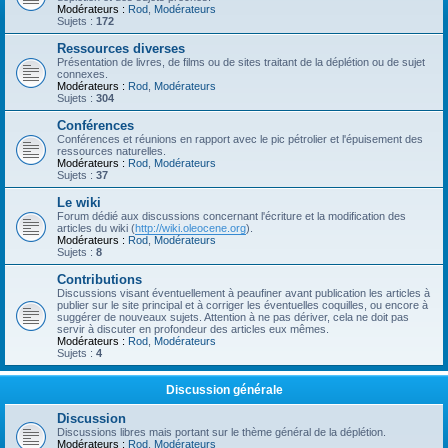
Modérateurs :
Rod
,
Modérateurs
Sujets :
172
Ressources diverses
Présentation de livres, de films ou de sites traitant de la déplétion ou de sujet
connexes.
Modérateurs :
Rod
,
Modérateurs
Sujets :
304
Conférences
Conférences et réunions en rapport avec le pic pétrolier et l'épuisement des
ressources naturelles.
Modérateurs :
Rod
,
Modérateurs
Sujets :
37
Le wiki
Forum dédié aux discussions concernant l'écriture et la modification des
articles du wiki (
http://wiki.oleocene.org
).
Modérateurs :
Rod
,
Modérateurs
Sujets :
8
Contributions
Discussions visant éventuellement à peaufiner avant publication les articles à
publier sur le site principal et à corriger les éventuelles coquilles, ou encore à
suggérer de nouveaux sujets. Attention à ne pas dériver, cela ne doit pas
servir à discuter en profondeur des articles eux mêmes.
Modérateurs :
Rod
,
Modérateurs
Sujets :
4
Discussion générale
Discussion
Discussions libres mais portant sur le thème général de la déplétion.
Modérateurs :
Rod
,
Modérateurs