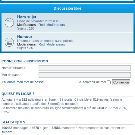
Discussion libre
Hors sujet
Envie de bavarder ? C'est ici.
Modérateurs :
Rod
,
Modérateurs
Sujets :
160
Humour
L'humour dans un monde sans pétrole.
Modérateurs :
Rod
,
Modérateurs
Sujets :
74
CONNEXION
•
INSCRIPTION
Nom d’utilisateur :
Mot de passe :
J’ai oublié mon mot de passe
Se souvenir de moi
QUI EST EN LIGNE ?
Au total, il y a
822
utilisateurs en ligne :: 3 inscrits, 0 invisible et 819 invités (selon le
nombre d’utilisateurs actifs des 5 dernières minutes)
Le nombre maximal d’utilisateurs en ligne simultanément a été de
5158
le 17 mai 2026,
02:57
STATISTIQUES
406433
messages •
4678
sujets •
32586
membres • Notre membre le plus récent est
supert