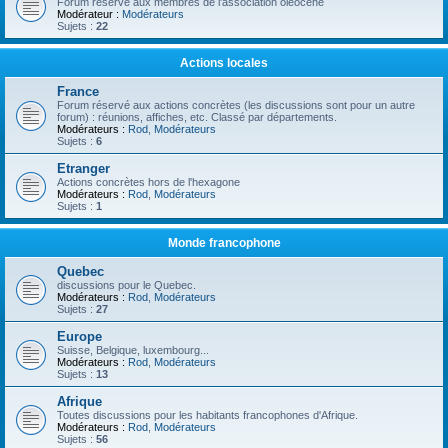
Forum réservé aux membres de l'association oléocène
Modérateur :
Modérateurs
Sujets :
22
Actions locales
France
Forum réservé aux actions concrètes (les discussions sont pour un autre
forum) : réunions, affiches, etc. Classé par départements.
Modérateurs :
Rod
,
Modérateurs
Sujets :
6
Etranger
Actions concrètes hors de l'hexagone
Modérateurs :
Rod
,
Modérateurs
Sujets :
1
Monde francophone
Quebec
discussions pour le Quebec.
Modérateurs :
Rod
,
Modérateurs
Sujets :
27
Europe
Suisse, Belgique, luxembourg...
Modérateurs :
Rod
,
Modérateurs
Sujets :
13
Afrique
Toutes discussions pour les habitants francophones d'Afrique.
Modérateurs :
Rod
,
Modérateurs
Sujets :
56