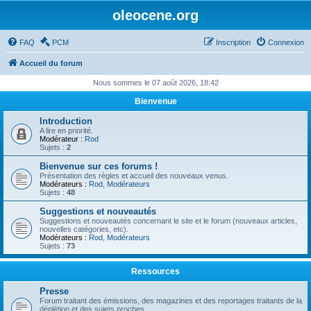
oleocene.org
FAQ
PCM
Inscription
Connexion
Accueil du forum
Nous sommes le 07 août 2026, 18:42
Bienvenue
Introduction
A lire en priorité.
Modérateur :
Rod
Sujets :
2
Bienvenue sur ces forums !
Présentation des règles et accueil des nouveaux venus.
Modérateurs :
Rod
,
Modérateurs
Sujets :
48
Suggestions et nouveautés
Suggestions et nouveautés concernant le site et le forum (nouveaux articles,
nouvelles catégories, etc).
Modérateurs :
Rod
,
Modérateurs
Sujets :
73
Ressources
Presse
Forum traitant des émissions, des magazines et des reportages traitants de la
déplétion et des sujets proches.