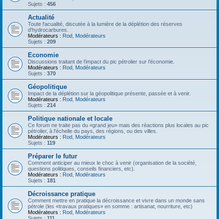
Sujets :
456
Actualité
Toute l'acualité, discutée à la lumière de la déplétion des réserves
d'hydrocarbures.
Modérateurs :
Rod
,
Modérateurs
Sujets :
209
Economie
Discussions traitant de l'impact du pic pétrolier sur l'économie.
Modérateurs :
Rod
,
Modérateurs
Sujets :
370
Géopolitique
Impact de la déplétion sur la géopolitique présente, passée et à venir.
Modérateurs :
Rod
,
Modérateurs
Sujets :
214
Politique nationale et locale
Ce forum ne traite pas du «grand jeu» mais des réactions plus locales au pic
pétrolier, à l'échelle du pays, des régions, ou des villes.
Modérateurs :
Rod
,
Modérateurs
Sujets :
119
Préparer le futur
Comment anticiper au mieux le choc à venir (organisation de la société,
questions politiques, conseils financiers, etc).
Modérateurs :
Rod
,
Modérateurs
Sujets :
181
Décroissance pratique
Comment mettre en pratique la décroissance et vivre dans un monde sans
pétrole (les «travaux pratiques» en somme : artisanat, nourriture, etc)
Modérateurs :
Rod
,
Modérateurs
Sujets :
111