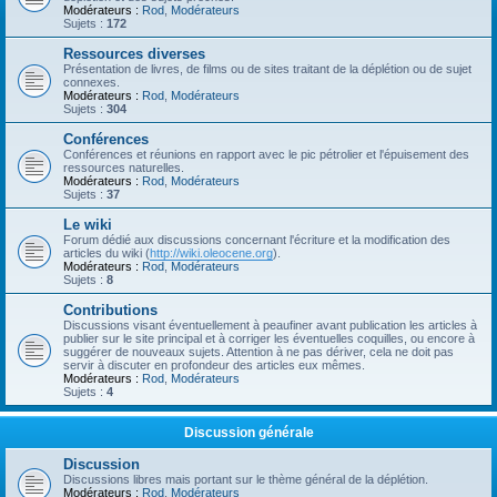
Modérateurs :
Rod
,
Modérateurs
Sujets :
172
Ressources diverses
Présentation de livres, de films ou de sites traitant de la déplétion ou de sujet
connexes.
Modérateurs :
Rod
,
Modérateurs
Sujets :
304
Conférences
Conférences et réunions en rapport avec le pic pétrolier et l'épuisement des
ressources naturelles.
Modérateurs :
Rod
,
Modérateurs
Sujets :
37
Le wiki
Forum dédié aux discussions concernant l'écriture et la modification des
articles du wiki (
http://wiki.oleocene.org
).
Modérateurs :
Rod
,
Modérateurs
Sujets :
8
Contributions
Discussions visant éventuellement à peaufiner avant publication les articles à
publier sur le site principal et à corriger les éventuelles coquilles, ou encore à
suggérer de nouveaux sujets. Attention à ne pas dériver, cela ne doit pas
servir à discuter en profondeur des articles eux mêmes.
Modérateurs :
Rod
,
Modérateurs
Sujets :
4
Discussion générale
Discussion
Discussions libres mais portant sur le thème général de la déplétion.
Modérateurs :
Rod
,
Modérateurs