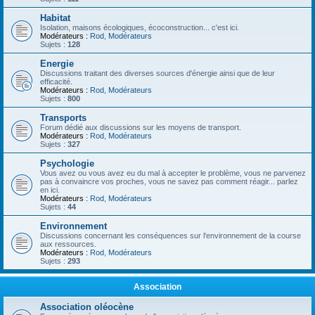
Habitat
Isolation, maisons écologiques, écoconstruction... c'est ici.
Modérateurs :
Rod
,
Modérateurs
Sujets :
128
Energie
Discussions traitant des diverses sources d'énergie ainsi que de leur
efficacité.
Modérateurs :
Rod
,
Modérateurs
Sujets :
800
Transports
Forum dédié aux discussions sur les moyens de transport.
Modérateurs :
Rod
,
Modérateurs
Sujets :
327
Psychologie
Vous avez ou vous avez eu du mal à accepter le problème, vous ne parvenez
pas à convaincre vos proches, vous ne savez pas comment réagir... parlez
en ici.
Modérateurs :
Rod
,
Modérateurs
Sujets :
44
Environnement
Discussions concernant les conséquences sur l'environnement de la course
aux ressources.
Modérateurs :
Rod
,
Modérateurs
Sujets :
293
Association
Association oléocène