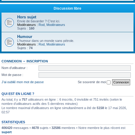
Discussion libre
Hors sujet
Envie de bavarder ? C'est ici.
Modérateurs :
Rod
,
Modérateurs
Sujets :
160
Humour
L'humour dans un monde sans pétrole.
Modérateurs :
Rod
,
Modérateurs
Sujets :
74
CONNEXION
•
INSCRIPTION
Nom d’utilisateur :
Mot de passe :
J’ai oublié mon mot de passe
Se souvenir de moi
QUI EST EN LIGNE ?
Au total, il y a
757
utilisateurs en ligne :: 6 inscrits, 0 invisible et 751 invités (selon le
nombre d’utilisateurs actifs des 5 dernières minutes)
Le nombre maximal d’utilisateurs en ligne simultanément a été de
5158
le 17 mai 2026,
02:57
STATISTIQUES
406420
messages •
4678
sujets •
32586
membres • Notre membre le plus récent est
supert