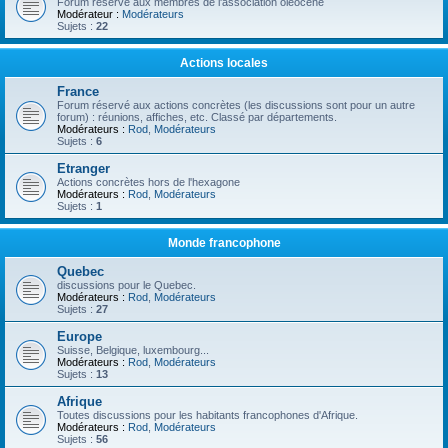
Forum réservé aux membres de l'association oléocène
Modérateur :
Modérateurs
Sujets :
22
Actions locales
France
Forum réservé aux actions concrètes (les discussions sont pour un autre
forum) : réunions, affiches, etc. Classé par départements.
Modérateurs :
Rod
,
Modérateurs
Sujets :
6
Etranger
Actions concrètes hors de l'hexagone
Modérateurs :
Rod
,
Modérateurs
Sujets :
1
Monde francophone
Quebec
discussions pour le Quebec.
Modérateurs :
Rod
,
Modérateurs
Sujets :
27
Europe
Suisse, Belgique, luxembourg...
Modérateurs :
Rod
,
Modérateurs
Sujets :
13
Afrique
Toutes discussions pour les habitants francophones d'Afrique.
Modérateurs :
Rod
,
Modérateurs
Sujets :
56