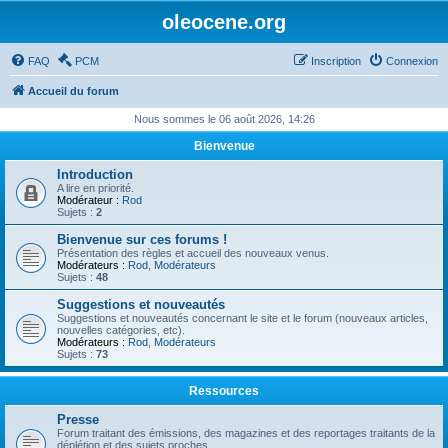
oleocene.org
FAQ
PCM
Inscription
Connexion
Accueil du forum
Nous sommes le 06 août 2026, 14:26
Bienvenue
Introduction
A lire en priorité.
Modérateur :
Rod
Sujets :
2
Bienvenue sur ces forums !
Présentation des règles et accueil des nouveaux venus.
Modérateurs :
Rod
,
Modérateurs
Sujets :
48
Suggestions et nouveautés
Suggestions et nouveautés concernant le site et le forum (nouveaux articles,
nouvelles catégories, etc).
Modérateurs :
Rod
,
Modérateurs
Sujets :
73
Ressources
Presse
Forum traitant des émissions, des magazines et des reportages traitants de la
déplétion et des sujets proches.