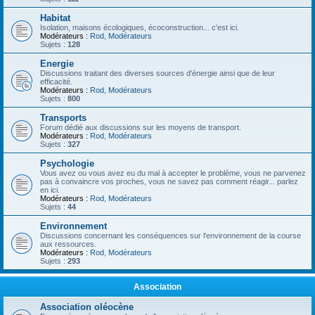
Habitat
Isolation, maisons écologiques, écoconstruction... c'est ici.
Modérateurs :
Rod
,
Modérateurs
Sujets :
128
Energie
Discussions traitant des diverses sources d'énergie ainsi que de leur
efficacité.
Modérateurs :
Rod
,
Modérateurs
Sujets :
800
Transports
Forum dédié aux discussions sur les moyens de transport.
Modérateurs :
Rod
,
Modérateurs
Sujets :
327
Psychologie
Vous avez ou vous avez eu du mal à accepter le problème, vous ne parvenez
pas à convaincre vos proches, vous ne savez pas comment réagir... parlez
en ici.
Modérateurs :
Rod
,
Modérateurs
Sujets :
44
Environnement
Discussions concernant les conséquences sur l'environnement de la course
aux ressources.
Modérateurs :
Rod
,
Modérateurs
Sujets :
293
Association
Association oléocène