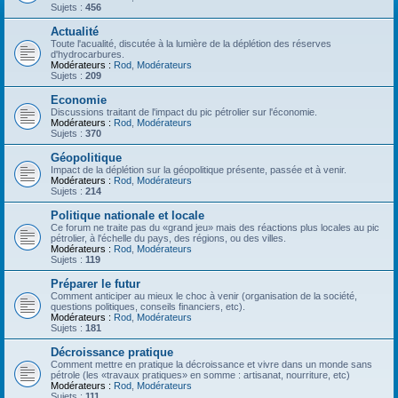
Sujets :
456
Actualité
Toute l'acualité, discutée à la lumière de la déplétion des réserves
d'hydrocarbures.
Modérateurs :
Rod
,
Modérateurs
Sujets :
209
Economie
Discussions traitant de l'impact du pic pétrolier sur l'économie.
Modérateurs :
Rod
,
Modérateurs
Sujets :
370
Géopolitique
Impact de la déplétion sur la géopolitique présente, passée et à venir.
Modérateurs :
Rod
,
Modérateurs
Sujets :
214
Politique nationale et locale
Ce forum ne traite pas du «grand jeu» mais des réactions plus locales au pic
pétrolier, à l'échelle du pays, des régions, ou des villes.
Modérateurs :
Rod
,
Modérateurs
Sujets :
119
Préparer le futur
Comment anticiper au mieux le choc à venir (organisation de la société,
questions politiques, conseils financiers, etc).
Modérateurs :
Rod
,
Modérateurs
Sujets :
181
Décroissance pratique
Comment mettre en pratique la décroissance et vivre dans un monde sans
pétrole (les «travaux pratiques» en somme : artisanat, nourriture, etc)
Modérateurs :
Rod
,
Modérateurs
Sujets :
111