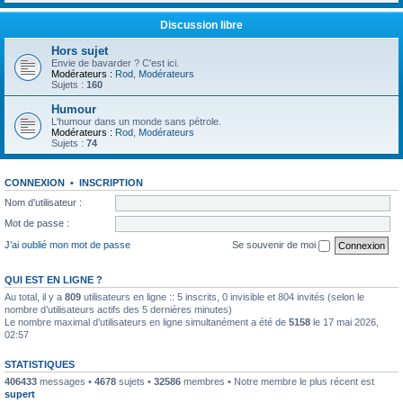
Discussion libre
Hors sujet
Envie de bavarder ? C'est ici.
Modérateurs :
Rod
,
Modérateurs
Sujets :
160
Humour
L'humour dans un monde sans pétrole.
Modérateurs :
Rod
,
Modérateurs
Sujets :
74
CONNEXION
•
INSCRIPTION
Nom d’utilisateur :
Mot de passe :
J’ai oublié mon mot de passe
Se souvenir de moi
QUI EST EN LIGNE ?
Au total, il y a
809
utilisateurs en ligne :: 5 inscrits, 0 invisible et 804 invités (selon le
nombre d’utilisateurs actifs des 5 dernières minutes)
Le nombre maximal d’utilisateurs en ligne simultanément a été de
5158
le 17 mai 2026,
02:57
STATISTIQUES
406433
messages •
4678
sujets •
32586
membres • Notre membre le plus récent est
supert