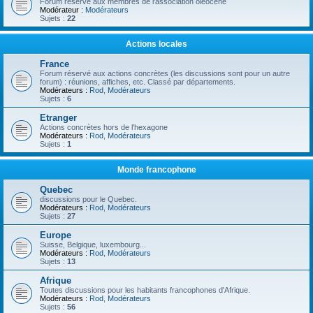
Forum réservé aux membres de l'association oléocène
Modérateur :
Modérateurs
Sujets :
22
Actions locales
France
Forum réservé aux actions concrètes (les discussions sont pour un autre
forum) : réunions, affiches, etc. Classé par départements.
Modérateurs :
Rod
,
Modérateurs
Sujets :
6
Etranger
Actions concrètes hors de l'hexagone
Modérateurs :
Rod
,
Modérateurs
Sujets :
1
Monde francophone
Quebec
discussions pour le Quebec.
Modérateurs :
Rod
,
Modérateurs
Sujets :
27
Europe
Suisse, Belgique, luxembourg...
Modérateurs :
Rod
,
Modérateurs
Sujets :
13
Afrique
Toutes discussions pour les habitants francophones d'Afrique.
Modérateurs :
Rod
,
Modérateurs
Sujets :
56