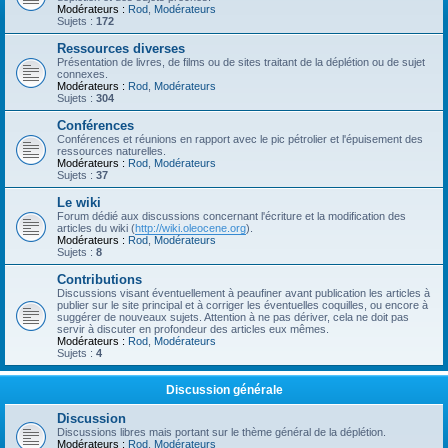
Modérateurs :
Rod
,
Modérateurs
Sujets :
172
Ressources diverses
Présentation de livres, de films ou de sites traitant de la déplétion ou de sujet
connexes.
Modérateurs :
Rod
,
Modérateurs
Sujets :
304
Conférences
Conférences et réunions en rapport avec le pic pétrolier et l'épuisement des
ressources naturelles.
Modérateurs :
Rod
,
Modérateurs
Sujets :
37
Le wiki
Forum dédié aux discussions concernant l'écriture et la modification des
articles du wiki (
http://wiki.oleocene.org
).
Modérateurs :
Rod
,
Modérateurs
Sujets :
8
Contributions
Discussions visant éventuellement à peaufiner avant publication les articles à
publier sur le site principal et à corriger les éventuelles coquilles, ou encore à
suggérer de nouveaux sujets. Attention à ne pas dériver, cela ne doit pas
servir à discuter en profondeur des articles eux mêmes.
Modérateurs :
Rod
,
Modérateurs
Sujets :
4
Discussion générale
Discussion
Discussions libres mais portant sur le thème général de la déplétion.
Modérateurs :
Rod
,
Modérateurs