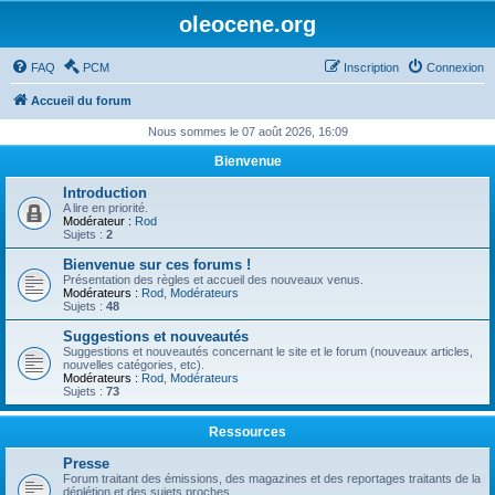
oleocene.org
FAQ
PCM
Inscription
Connexion
Accueil du forum
Nous sommes le 07 août 2026, 16:09
Bienvenue
Introduction
A lire en priorité.
Modérateur :
Rod
Sujets :
2
Bienvenue sur ces forums !
Présentation des règles et accueil des nouveaux venus.
Modérateurs :
Rod
,
Modérateurs
Sujets :
48
Suggestions et nouveautés
Suggestions et nouveautés concernant le site et le forum (nouveaux articles,
nouvelles catégories, etc).
Modérateurs :
Rod
,
Modérateurs
Sujets :
73
Ressources
Presse
Forum traitant des émissions, des magazines et des reportages traitants de la
déplétion et des sujets proches.