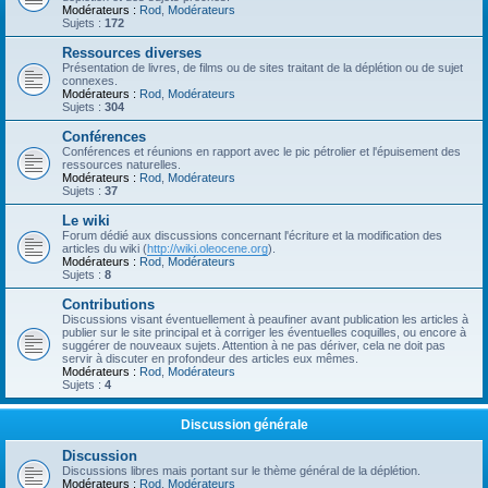
Modérateurs :
Rod
,
Modérateurs
Sujets :
172
Ressources diverses
Présentation de livres, de films ou de sites traitant de la déplétion ou de sujet
connexes.
Modérateurs :
Rod
,
Modérateurs
Sujets :
304
Conférences
Conférences et réunions en rapport avec le pic pétrolier et l'épuisement des
ressources naturelles.
Modérateurs :
Rod
,
Modérateurs
Sujets :
37
Le wiki
Forum dédié aux discussions concernant l'écriture et la modification des
articles du wiki (
http://wiki.oleocene.org
).
Modérateurs :
Rod
,
Modérateurs
Sujets :
8
Contributions
Discussions visant éventuellement à peaufiner avant publication les articles à
publier sur le site principal et à corriger les éventuelles coquilles, ou encore à
suggérer de nouveaux sujets. Attention à ne pas dériver, cela ne doit pas
servir à discuter en profondeur des articles eux mêmes.
Modérateurs :
Rod
,
Modérateurs
Sujets :
4
Discussion générale
Discussion
Discussions libres mais portant sur le thème général de la déplétion.
Modérateurs :
Rod
,
Modérateurs