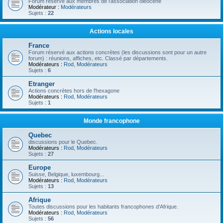
Forum réservé aux membres de l'association oléocène
Modérateur :
Modérateurs
Sujets :
22
Actions locales
France
Forum réservé aux actions concrètes (les discussions sont pour un autre
forum) : réunions, affiches, etc. Classé par départements.
Modérateurs :
Rod
,
Modérateurs
Sujets :
6
Etranger
Actions concrètes hors de l'hexagone
Modérateurs :
Rod
,
Modérateurs
Sujets :
1
Monde francophone
Quebec
discussions pour le Quebec.
Modérateurs :
Rod
,
Modérateurs
Sujets :
27
Europe
Suisse, Belgique, luxembourg...
Modérateurs :
Rod
,
Modérateurs
Sujets :
13
Afrique
Toutes discussions pour les habitants francophones d'Afrique.
Modérateurs :
Rod
,
Modérateurs
Sujets :
56