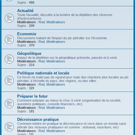
Sujets :
456
Actualité
Toute l'acualité, discutée à la lumière de la déplétion des réserves
d'hydrocarbures.
Modérateurs :
Rod
,
Modérateurs
Sujets :
209
Economie
Discussions traitant de l'impact du pic pétrolier sur l'économie.
Modérateurs :
Rod
,
Modérateurs
Sujets :
370
Géopolitique
Impact de la déplétion sur la géopolitique présente, passée et à venir.
Modérateurs :
Rod
,
Modérateurs
Sujets :
214
Politique nationale et locale
Ce forum ne traite pas du «grand jeu» mais des réactions plus locales au pic
pétrolier, à l'échelle du pays, des régions, ou des villes.
Modérateurs :
Rod
,
Modérateurs
Sujets :
119
Préparer le futur
Comment anticiper au mieux le choc à venir (organisation de la société,
questions politiques, conseils financiers, etc).
Modérateurs :
Rod
,
Modérateurs
Sujets :
181
Décroissance pratique
Comment mettre en pratique la décroissance et vivre dans un monde sans
pétrole (les «travaux pratiques» en somme : artisanat, nourriture, etc)
Modérateurs :
Rod
,
Modérateurs
Sujets :
111