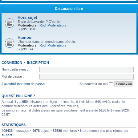
Discussion libre
Hors sujet
Envie de bavarder ? C'est ici.
Modérateurs :
Rod
,
Modérateurs
Sujets :
160
Humour
L'humour dans un monde sans pétrole.
Modérateurs :
Rod
,
Modérateurs
Sujets :
74
CONNEXION
•
INSCRIPTION
Nom d’utilisateur :
Mot de passe :
J’ai oublié mon mot de passe
Se souvenir de moi
QUI EST EN LIGNE ?
Au total, il y a
650
utilisateurs en ligne :: 4 inscrits, 0 invisible et 646 invités (selon le
nombre d’utilisateurs actifs des 5 dernières minutes)
Le nombre maximal d’utilisateurs en ligne simultanément a été de
5158
le 17 mai 2026,
02:57
STATISTIQUES
406433
messages •
4678
sujets •
32586
membres • Notre membre le plus récent est
supert