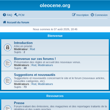
oleocene.org
FAQ
PCM
Inscription
Connexion
Accueil du forum
Nous sommes le 07 août 2026, 18:46
Bienvenue
Introduction
A lire en priorité.
Modérateur :
Rod
Sujets :
2
Bienvenue sur ces forums !
Présentation des règles et accueil des nouveaux venus.
Modérateurs :
Rod
,
Modérateurs
Sujets :
48
Suggestions et nouveautés
Suggestions et nouveautés concernant le site et le forum (nouveaux articles,
nouvelles catégories, etc).
Modérateurs :
Rod
,
Modérateurs
Sujets :
73
Ressources
Presse
Forum traitant des émissions, des magazines et des reportages traitants de la
déplétion et des sujets proches.