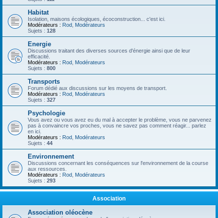
Habitat
Isolation, maisons écologiques, écoconstruction... c'est ici.
Modérateurs :
Rod
,
Modérateurs
Sujets :
128
Energie
Discussions traitant des diverses sources d'énergie ainsi que de leur
efficacité.
Modérateurs :
Rod
,
Modérateurs
Sujets :
800
Transports
Forum dédié aux discussions sur les moyens de transport.
Modérateurs :
Rod
,
Modérateurs
Sujets :
327
Psychologie
Vous avez ou vous avez eu du mal à accepter le problème, vous ne parvenez
pas à convaincre vos proches, vous ne savez pas comment réagir... parlez
en ici.
Modérateurs :
Rod
,
Modérateurs
Sujets :
44
Environnement
Discussions concernant les conséquences sur l'environnement de la course
aux ressources.
Modérateurs :
Rod
,
Modérateurs
Sujets :
293
Association
Association oléocène