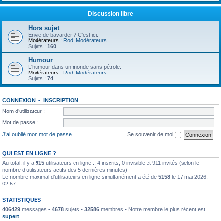
Discussion libre
Hors sujet
Envie de bavarder ? C'est ici.
Modérateurs :
Rod
,
Modérateurs
Sujets :
160
Humour
L'humour dans un monde sans pétrole.
Modérateurs :
Rod
,
Modérateurs
Sujets :
74
CONNEXION
•
INSCRIPTION
Nom d’utilisateur :
Mot de passe :
J’ai oublié mon mot de passe
Se souvenir de moi
QUI EST EN LIGNE ?
Au total, il y a
915
utilisateurs en ligne :: 4 inscrits, 0 invisible et 911 invités (selon le
nombre d’utilisateurs actifs des 5 dernières minutes)
Le nombre maximal d’utilisateurs en ligne simultanément a été de
5158
le 17 mai 2026,
02:57
STATISTIQUES
406429
messages •
4678
sujets •
32586
membres • Notre membre le plus récent est
supert