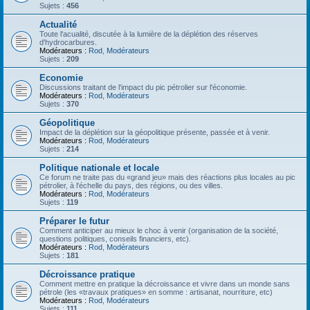
Sujets :
456
Actualité
Toute l'acualité, discutée à la lumière de la déplétion des réserves
d'hydrocarbures.
Modérateurs :
Rod
,
Modérateurs
Sujets :
209
Economie
Discussions traitant de l'impact du pic pétrolier sur l'économie.
Modérateurs :
Rod
,
Modérateurs
Sujets :
370
Géopolitique
Impact de la déplétion sur la géopolitique présente, passée et à venir.
Modérateurs :
Rod
,
Modérateurs
Sujets :
214
Politique nationale et locale
Ce forum ne traite pas du «grand jeu» mais des réactions plus locales au pic
pétrolier, à l'échelle du pays, des régions, ou des villes.
Modérateurs :
Rod
,
Modérateurs
Sujets :
119
Préparer le futur
Comment anticiper au mieux le choc à venir (organisation de la société,
questions politiques, conseils financiers, etc).
Modérateurs :
Rod
,
Modérateurs
Sujets :
181
Décroissance pratique
Comment mettre en pratique la décroissance et vivre dans un monde sans
pétrole (les «travaux pratiques» en somme : artisanat, nourriture, etc)
Modérateurs :
Rod
,
Modérateurs
Sujets :
111