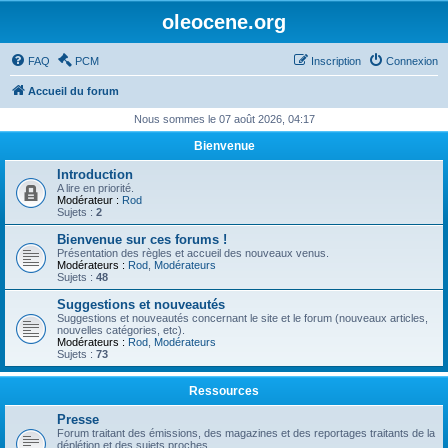
oleocene.org
FAQ
PCM
Inscription
Connexion
Accueil du forum
Nous sommes le 07 août 2026, 04:17
Bienvenue
Introduction
A lire en priorité.
Modérateur :
Rod
Sujets :
2
Bienvenue sur ces forums !
Présentation des règles et accueil des nouveaux venus.
Modérateurs :
Rod
,
Modérateurs
Sujets :
48
Suggestions et nouveautés
Suggestions et nouveautés concernant le site et le forum (nouveaux articles,
nouvelles catégories, etc).
Modérateurs :
Rod
,
Modérateurs
Sujets :
73
Ressources
Presse
Forum traitant des émissions, des magazines et des reportages traitants de la
déplétion et des sujets proches.