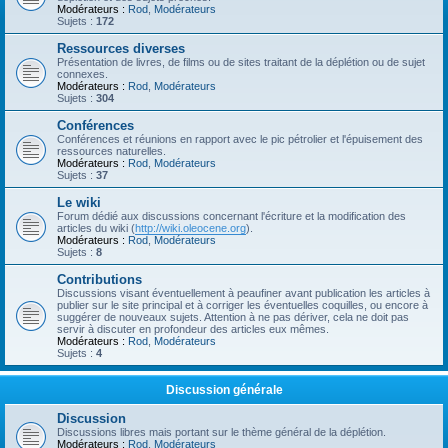
Modérateurs :
Rod
,
Modérateurs
Sujets :
172
Ressources diverses
Présentation de livres, de films ou de sites traitant de la déplétion ou de sujet
connexes.
Modérateurs :
Rod
,
Modérateurs
Sujets :
304
Conférences
Conférences et réunions en rapport avec le pic pétrolier et l'épuisement des
ressources naturelles.
Modérateurs :
Rod
,
Modérateurs
Sujets :
37
Le wiki
Forum dédié aux discussions concernant l'écriture et la modification des
articles du wiki (
http://wiki.oleocene.org
).
Modérateurs :
Rod
,
Modérateurs
Sujets :
8
Contributions
Discussions visant éventuellement à peaufiner avant publication les articles à
publier sur le site principal et à corriger les éventuelles coquilles, ou encore à
suggérer de nouveaux sujets. Attention à ne pas dériver, cela ne doit pas
servir à discuter en profondeur des articles eux mêmes.
Modérateurs :
Rod
,
Modérateurs
Sujets :
4
Discussion générale
Discussion
Discussions libres mais portant sur le thème général de la déplétion.
Modérateurs :
Rod
,
Modérateurs