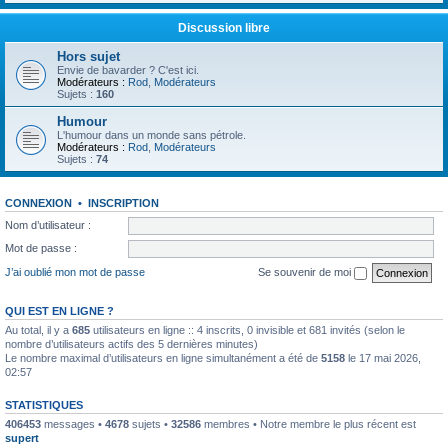
Discussion libre
Hors sujet
Envie de bavarder ? C'est ici.
Modérateurs :
Rod
,
Modérateurs
Sujets :
160
Humour
L'humour dans un monde sans pétrole.
Modérateurs :
Rod
,
Modérateurs
Sujets :
74
CONNEXION
•
INSCRIPTION
Nom d’utilisateur :
Mot de passe :
J’ai oublié mon mot de passe
Se souvenir de moi
QUI EST EN LIGNE ?
Au total, il y a
685
utilisateurs en ligne :: 4 inscrits, 0 invisible et 681 invités (selon le
nombre d’utilisateurs actifs des 5 dernières minutes)
Le nombre maximal d’utilisateurs en ligne simultanément a été de
5158
le 17 mai 2026,
02:57
STATISTIQUES
406453
messages •
4678
sujets •
32586
membres • Notre membre le plus récent est
supert