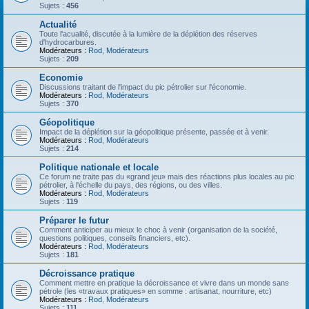
Sujets :
456
Actualité
Toute l'acualité, discutée à la lumière de la déplétion des réserves
d'hydrocarbures.
Modérateurs :
Rod
,
Modérateurs
Sujets :
209
Economie
Discussions traitant de l'impact du pic pétrolier sur l'économie.
Modérateurs :
Rod
,
Modérateurs
Sujets :
370
Géopolitique
Impact de la déplétion sur la géopolitique présente, passée et à venir.
Modérateurs :
Rod
,
Modérateurs
Sujets :
214
Politique nationale et locale
Ce forum ne traite pas du «grand jeu» mais des réactions plus locales au pic
pétrolier, à l'échelle du pays, des régions, ou des villes.
Modérateurs :
Rod
,
Modérateurs
Sujets :
119
Préparer le futur
Comment anticiper au mieux le choc à venir (organisation de la société,
questions politiques, conseils financiers, etc).
Modérateurs :
Rod
,
Modérateurs
Sujets :
181
Décroissance pratique
Comment mettre en pratique la décroissance et vivre dans un monde sans
pétrole (les «travaux pratiques» en somme : artisanat, nourriture, etc)
Modérateurs :
Rod
,
Modérateurs
Sujets :
111