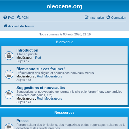
oleocene.org
FAQ
PCM
Inscription
Connexion
Accueil du forum
Nous sommes le 08 août 2026, 21:19
Bienvenue
Introduction
A lire en priorité.
Modérateur :
Rod
Sujets :
2
Bienvenue sur ces forums !
Présentation des règles et accueil des nouveaux venus.
Modérateurs :
Rod
,
Modérateurs
Sujets :
48
Suggestions et nouveautés
Suggestions et nouveautés concernant le site et le forum (nouveaux articles,
nouvelles catégories, etc).
Modérateurs :
Rod
,
Modérateurs
Sujets :
73
Ressources
Presse
Forum traitant des émissions, des magazines et des reportages traitants de la
déplétion et des sujets proches.