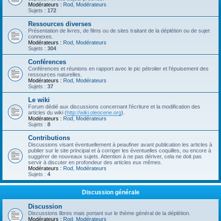
Modérateurs :
Rod
,
Modérateurs
Sujets :
172
Ressources diverses
Présentation de livres, de films ou de sites traitant de la déplétion ou de sujet
connexes.
Modérateurs :
Rod
,
Modérateurs
Sujets :
304
Conférences
Conférences et réunions en rapport avec le pic pétrolier et l'épuisement des
ressources naturelles.
Modérateurs :
Rod
,
Modérateurs
Sujets :
37
Le wiki
Forum dédié aux discussions concernant l'écriture et la modification des
articles du wiki (
http://wiki.oleocene.org
).
Modérateurs :
Rod
,
Modérateurs
Sujets :
8
Contributions
Discussions visant éventuellement à peaufiner avant publication les articles à
publier sur le site principal et à corriger les éventuelles coquilles, ou encore à
suggérer de nouveaux sujets. Attention à ne pas dériver, cela ne doit pas
servir à discuter en profondeur des articles eux mêmes.
Modérateurs :
Rod
,
Modérateurs
Sujets :
4
Discussion générale
Discussion
Discussions libres mais portant sur le thème général de la déplétion.
Modérateurs :
Rod
,
Modérateurs