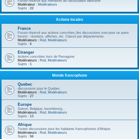
Forum réservé aux membres de l'association oléocène
Modérateur :
Modérateurs
Sujets :
22
Actions locales
France
Forum réservé aux actions concrètes (les discussions sont pour un autre
forum) : réunions, affiches, etc. Classé par départements.
Modérateurs :
Rod
,
Modérateurs
Sujets :
6
Etranger
Actions concrètes hors de l'hexagone
Modérateurs :
Rod
,
Modérateurs
Sujets :
1
Monde francophone
Quebec
discussions pour le Quebec.
Modérateurs :
Rod
,
Modérateurs
Sujets :
27
Europe
Suisse, Belgique, luxembourg...
Modérateurs :
Rod
,
Modérateurs
Sujets :
13
Afrique
Toutes discussions pour les habitants francophones d'Afrique.
Modérateurs :
Rod
,
Modérateurs
Sujets :
56