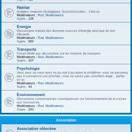
Habitat
Isolation, maisons écologiques, écoconstruction... c'est ici.
Modérateurs :
Rod
,
Modérateurs
Sujets :
128
Energie
Discussions traitant des diverses sources d'énergie ainsi que de leur
efficacité.
Modérateurs :
Rod
,
Modérateurs
Sujets :
800
Transports
Forum dédié aux discussions sur les moyens de transport.
Modérateurs :
Rod
,
Modérateurs
Sujets :
327
Psychologie
Vous avez ou vous avez eu du mal à accepter le problème, vous ne parvenez
pas à convaincre vos proches, vous ne savez pas comment réagir... parlez
en ici.
Modérateurs :
Rod
,
Modérateurs
Sujets :
44
Environnement
Discussions concernant les conséquences sur l'environnement de la course
aux ressources.
Modérateurs :
Rod
,
Modérateurs
Sujets :
293
Association
Association oléocène